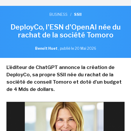
BUSINESS
/
SSII
DeployCo, l'ESN d'OpenAI née du
rachat de la société Tomoro
Benoît Huet
,
publié le 20 Mai 2026
L'éditeur de ChatGPT annonce la création de
DeployCo, sa propre SSII née du rachat de la
société de conseil Tomoro et doté d'un budget
de 4 Mds de dollars.