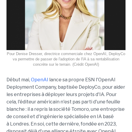
Pour Denise Dresser, directrice commerciale chez OpenAI, DeployCo
va permettre de passer de l'adoption de l'IA à sa rentabilisation
concrète sur le terrain. (Crédit OpenAI)
Début mai,
OpenAI
lance sa propre ESN l'OpenAI
Deployment Company, baptisée DeployCo, pour aider
les entreprises à déployer leurs projets d'IA. Pour
cela, l'éditeur américain n'est pas parti d'une feuille
blanche : il a repris la société Tomoro, une entreprise
de conseil et d'ingénierie spécialisée en IA basé
à Londres. En soi, cette dernière, fondée en 2023,
disposait déjà d'une alliance étroite avec OpenAI.