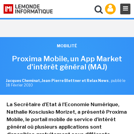
MOBILITÉ
Proxima Mobile, un App Market
d'intérêt général (MAJ)
Jacques Cheminat, Jean-Pierre Blettner et Relax News
,
publié le
18 Février 2010
La Secrétaire d'Etat à l'Economie Numérique,
Nathalie Kosciusko Morizet, a présenté Proxima
Mobile, le portail mobile de service d'intérêt
général où plusieurs applications sont