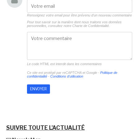
Renseignez votre email pour être prévenu d'un nouveau commentaire
Pour tout savoir sur la manière dont nous traitons vos données
personnelles, consultez notre
Charte de Confidentialité.
Le code HTML est interdit dans les commentaires
Ce site est protégé par reCAPTCHA et Google -
Politique de
confidentialité
-
Conditions d'utilisation
SUIVRE TOUTE L'ACTUALITÉ