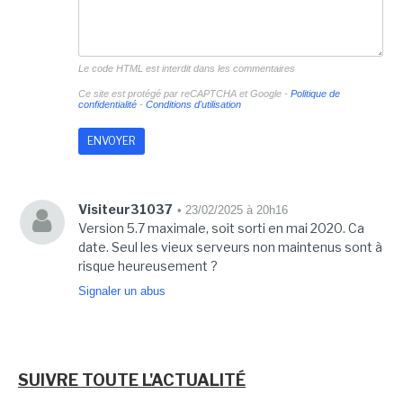
Le code HTML est interdit dans les commentaires
Ce site est protégé par reCAPTCHA et Google -
Politique de
confidentialité
-
Conditions d'utilisation
Visiteur31037
• 23/02/2025 à 20h16
Version 5.7 maximale, soit sorti en mai 2020. Ca
date. Seul les vieux serveurs non maintenus sont à
risque heureusement ?
Signaler un abus
SUIVRE TOUTE L'ACTUALITÉ