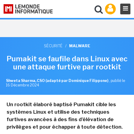
SÉCURITÉ
/
MALWARE
Pumakit se faufile dans Linux avec
une attaque furtive par rootkit
Shweta Sharma, CSO (adapté par Dominique Filippone)
,
publié le
16 Décembre 2024
Un rootkit élaboré baptisé Pumakit cible les
systèmes Linux et utilise des techniques
furtives avancées à des fins d'élévation de
privilèges et pour échapper à toute détection.