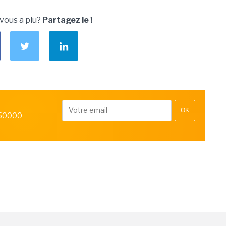
 vous a plu?
Partagez le !
OK
 50000