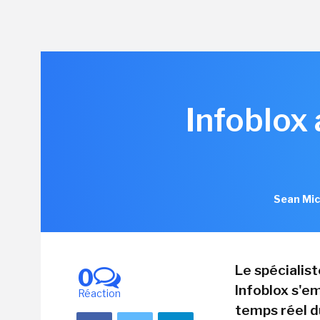
Infoblox
Sean Mic
Le spécialis
0
Infoblox s'em
Réaction
temps réel d