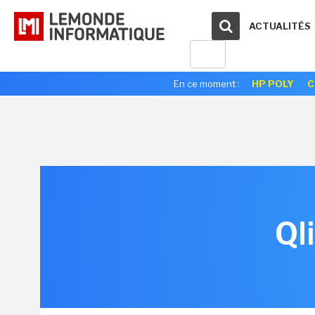
ACTUALITÉS
En ce moment :
HP POLY
C
Ql