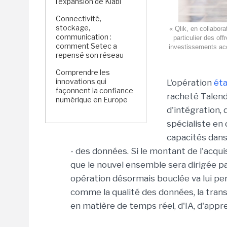
l'expansion de Kiabi
Connectivité,
stockage,
« Qlik, en collabora
communication :
particulier des of
comment Setec a
investissements acc
repensé son réseau
Comprendre les
innovations qui
L'opération
éta
façonnent la confiance
racheté Talend
numérique en Europe
d'intégration, 
spécialiste en
capacités dans 
- des données. Si le montant de l'acqui
que le nouvel ensemble sera dirigée pa
opération désormais bouclée va lui pe
comme la qualité des données, la trans
en matière de temps réel, d'IA, d'app