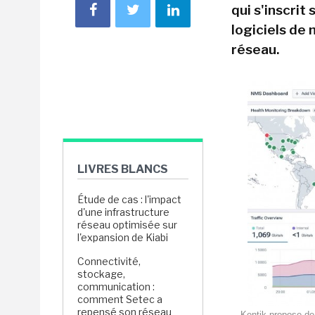
qui s'inscrit
logiciels de
réseau.
LIVRES BLANCS
Étude de cas : l'impact
d'une infrastructure
réseau optimisée sur
l'expansion de Kiabi
Connectivité,
stockage,
communication :
comment Setec a
repensé son réseau
Kentik propose de 