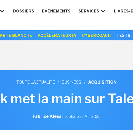
DOSSIERS
ÉVÉNEMENTS
SERVICES
LIVRES-
ARTE BLANCHE
ACCÉLERATEUR IA
CYBERCOACH
TESTS
TOUTE L'ACTUALITÉ
/
BUSINESS
/
ACQUISITION
ik met la main sur Tal
Fabrice Alessi
,
publié le 22 Mai 2023