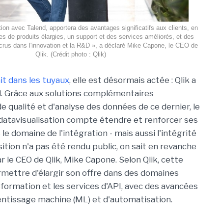
tion avec Talend, apportera des avantages significatifs aux clients, en
fres de produits élargies, un support et des services améliorés, et des
rus dans l'innovation et la R&D », a déclaré Mike Capone, le CEO de
Qlik. (Crédit photo : Qlik)
it dans les tuyaux
, elle est désormais actée : Qlik a
. Grâce aux solutions complémentaires
de qualité et d'analyse des données de ce dernier, le
 datavisualisation compte étendre et renforcer ses
le domaine de l'intégration - mais aussi l'intégrité
sition n'a pas été rendu public, on sait en revanche
r le CEO de Qlik, Mike Capone. Selon Qlik, cette
rmettre d'élargir son offre dans des domaines
formation et les services d'API, avec des avancées
rentissage machine (ML) et d'automatisation.