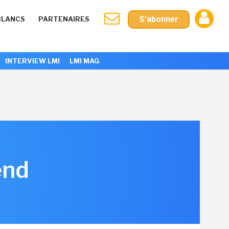
S'abonner
BLANCS
PARTENAIRES
INTERVIEW LMI
LMI MAG
end