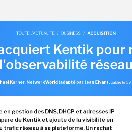
TOUTE L'ACTUALITÉ
/
BUSINESS
/
ACQUISITION
 acquiert Kentik pour 
l'observabilité résea
hael Kerner, NetworkWorld (adapté par Jean Elyan)
,
publié le 09 
te en gestion des DNS, DHCP et adresses IP
pare de Kentik et ajoute de la visibilité en
u trafic réseau à sa plateforme. Un rachat