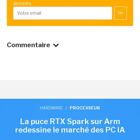
abonnés
OK
Commentaire
HARDWARE
/
PROCESSEUR
La puce RTX Spark sur Arm
redessine le marché des PC IA