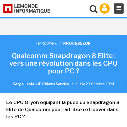
HARDWARE
/
PROCESSEUR
Qualcomm Snapdragon 8 Elite :
vers une révolution dans les CPU
pour PC ?
Serge Leblal / IDG News Service
,
publié le 23 Octobre 2024
Le CPU Oryon équipant la puce du Snapdragon 8
Elite de Qualcomm pourrait-il se retrouver dans
les PC ?