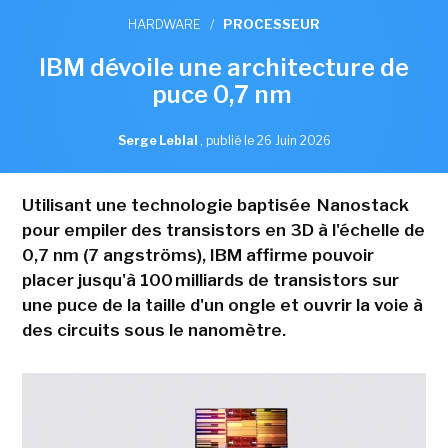
HARDWARE
/
PROCESSEUR
IBM dévoile une architecture de
puce 0,7 nm
Serge Leblal
,
publié le 26 Juin 2026
Utilisant une technologie baptisée Nanostack
pour empiler des transistors en 3D à l'échelle de
0,7 nm (7 angströms), IBM affirme pouvoir
placer jusqu'à 100 milliards de transistors sur
une puce de la taille d'un ongle et ouvrir la voie à
des circuits sous le nanomètre.