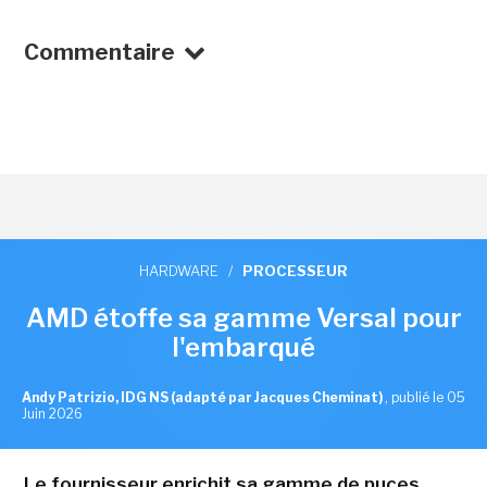
Commentaire
HARDWARE
/
PROCESSEUR
AMD étoffe sa gamme Versal pour
l'embarqué
Andy Patrizio, IDG NS (adapté par Jacques Cheminat)
,
publié le 05
Juin 2026
Le fournisseur enrichit sa gamme de puces