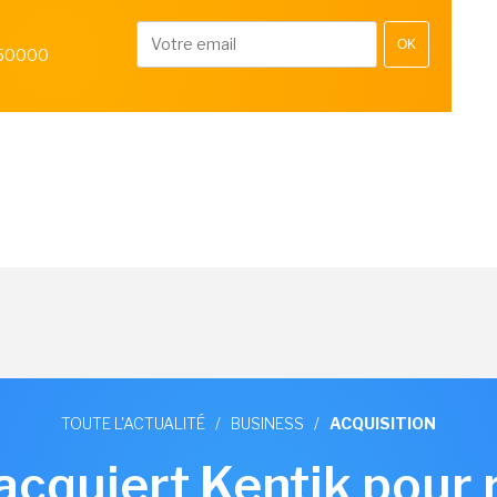
OK
 50000
TOUTE L'ACTUALITÉ
/
BUSINESS
/
ACQUISITION
 acquiert Kentik pour 