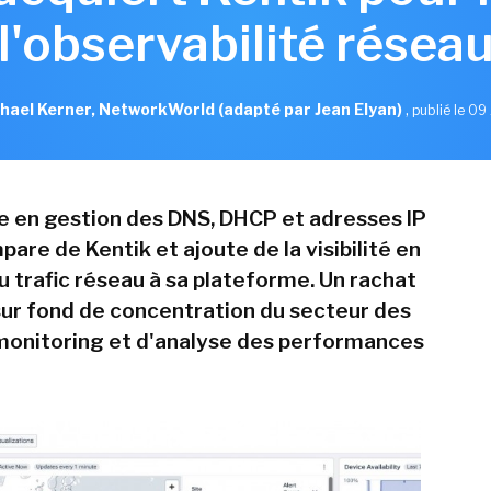
l'observabilité résea
hael Kerner, NetworkWorld (adapté par Jean Elyan)
,
publié le 09 
te en gestion des DNS, DHCP et adresses IP
pare de Kentik et ajoute de la visibilité en
u trafic réseau à sa plateforme. Un rachat
 sur fond de concentration du secteur des
 monitoring et d'analyse des performances