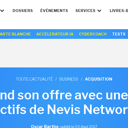
DOSSIERS
ÉVÉNEMENTS
SERVICES
LIVRES-
ARTE BLANCHE
ACCÉLERATEUR IA
CYBERCOACH
TESTS
TOUTE L'ACTUALITÉ
/
BUSINESS
/
ACQUISITION
nd son offre avec une
ctifs de Nevis Netwo
Oscar Barthe
,
publié le 03 Aout 2017