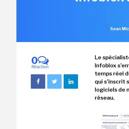
Sean Mic
Le spécialis
0
Infoblox s'em
Réaction
temps réel d
qui s'inscrit
logiciels de
réseau.