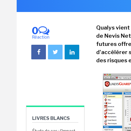
Qualys vient 
0
de Nevis Net
Réaction
futures offr
d'accélérer 
des risques e
LIVRES BLANCS
Étude de cas : l'impact