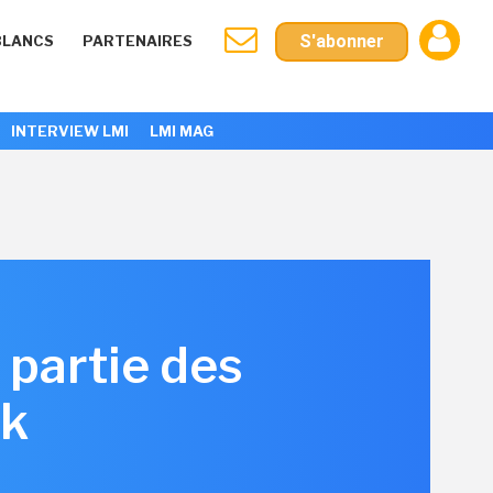
S'abonner
BLANCS
PARTENAIRES
INTERVIEW LMI
LMI MAG
 partie des
rk