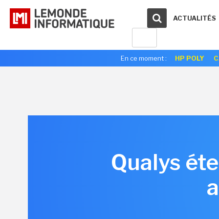
ACTUALITÉS
En ce moment :
HP POLY
C
Qualys éte
a