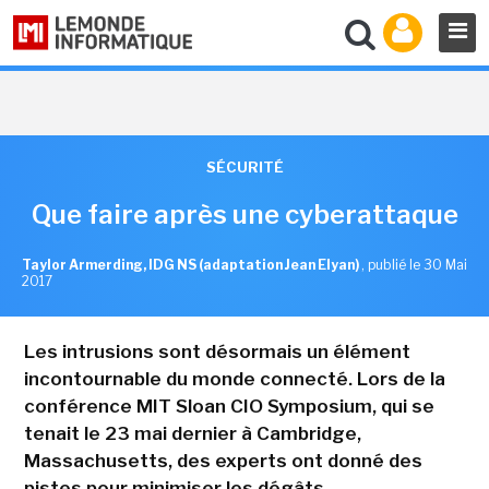
SÉCURITÉ
Que faire après une cyberattaque
Taylor Armerding, IDG NS (adaptation Jean Elyan)
,
publié le 30 Mai
2017
Les intrusions sont désormais un élément
incontournable du monde connecté. Lors de la
conférence MIT Sloan CIO Symposium, qui se
tenait le 23 mai dernier à Cambridge,
Massachusetts, des experts ont donné des
pistes pour minimiser les dégâts.