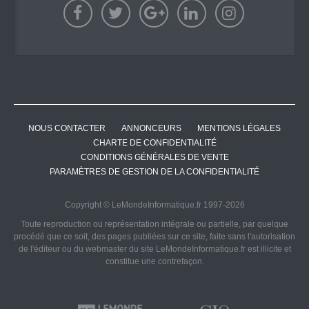
NOUS CONTACTER
ANNONCEURS
MENTIONS LÉGALES
CHARTE DE CONFIDENTIALITÉ
CONDITIONS GÉNÉRALES DE VENTE
PARAMÈTRES DE GESTION DE LA CONFIDENTIALITÉ
Copyright © LeMondeInformatique.fr 1997-2026
Toute reproduction ou représentation intégrale ou partielle, par quelque
procédé que ce soit, des pages publiées sur ce site, faite sans l'autorisation
de l'éditeur ou du webmaster du site LeMondeInformatique.fr est illicite et
constitue une contrefaçon.