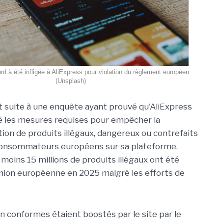
 à été infligée à AliExpress pour violation du règlement européen.
(Unsplash)
it suite à une enquête ayant prouvé qu'AliExpress
é les mesures requises pour empêcher la
ion de produits illégaux, dangereux ou contrefaits
consommateurs européens sur sa plateforme.
 moins 15 millions de produits illégaux ont été
Union européenne en 2025 malgré les efforts de
on conformes étaient boostés par le site par le