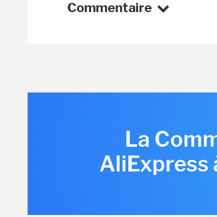
Commentaire
La Commi
AliExpress 