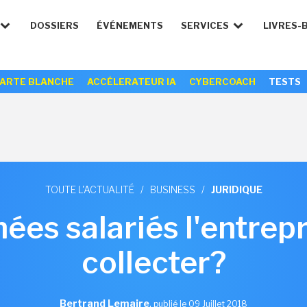
DOSSIERS
ÉVÉNEMENTS
SERVICES
LIVRES-
ARTE BLANCHE
ACCÉLERATEUR IA
CYBERCOACH
TESTS
TOUTE L'ACTUALITÉ
/
BUSINESS
/
JURIDIQUE
ées salariés l'entrepr
collecter?
Bertrand Lemaire
,
publié le 09 Juillet 2018