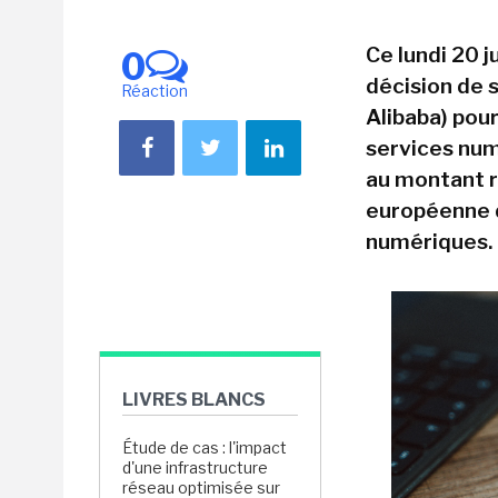
Ce lundi 20 
0
décision de s
Réaction
Alibaba) pou
services num
au montant re
européenne d
numériques.
LIVRES BLANCS
Étude de cas : l'impact
d'une infrastructure
réseau optimisée sur