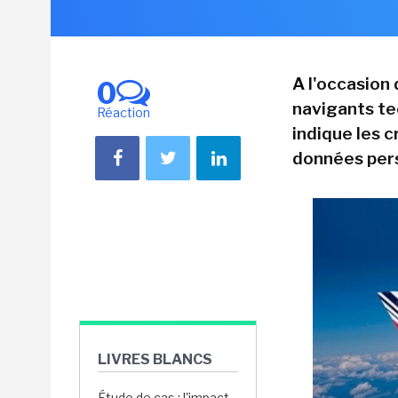
A l'occasion
0
navigants te
Réaction
indique les 
données pers
LIVRES BLANCS
Étude de cas : l'impact