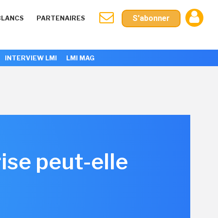
S'abonner
BLANCS
PARTENAIRES
INTERVIEW LMI
LMI MAG
ise peut-elle