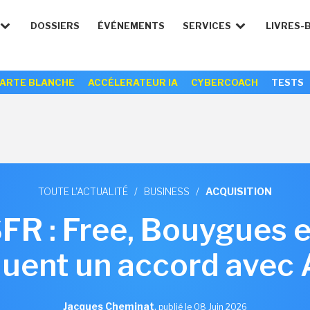
DOSSIERS
ÉVÉNEMENTS
SERVICES
LIVRES-
ARTE BLANCHE
ACCÉLERATEUR IA
CYBERCOACH
TESTS
TOUTE L'ACTUALITÉ
/
BUSINESS
/
ACQUISITION
FR : Free, Bouygues 
uent un accord avec 
Jacques Cheminat
,
publié le 08 Juin 2026