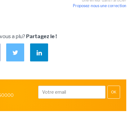
Une erreur dans l'article?
Proposez-nous une correction
 vous a plu?
Partagez le !
OK
 50000