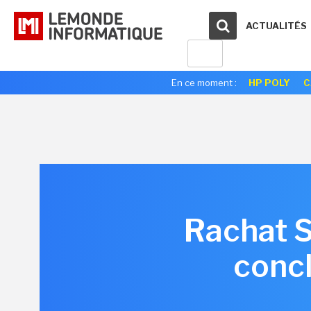
ACTUALITÉS
En ce moment :
HP POLY
C
Rachat S
concl