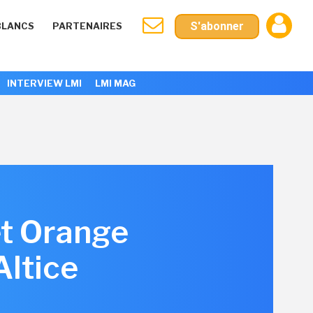
S'abonner
BLANCS
PARTENAIRES
INTERVIEW LMI
LMI MAG
et Orange
Altice