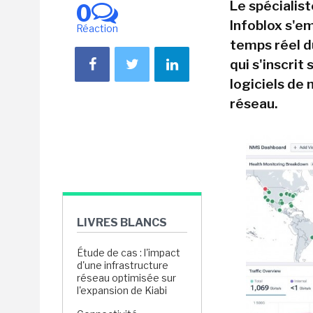
Le spécialis
0
Infoblox s'em
Réaction
temps réel d
qui s'inscrit
logiciels de
réseau.
LIVRES BLANCS
Étude de cas : l'impact
d'une infrastructure
réseau optimisée sur
l'expansion de Kiabi