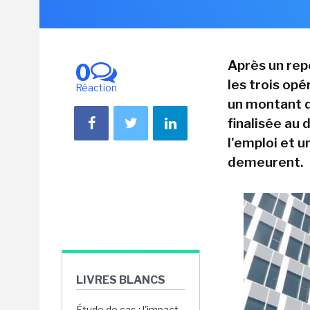
Après un repo
0
les trois opé
Réaction
un montant d
finalisée au
l'emploi et 
demeurent.
LIVRES BLANCS
Étude de cas : l'impact