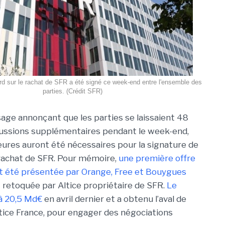
rd sur le rachat de SFR a été signé ce week-end entre l'ensemble des
parties. (Crédit SFR)
ge annonçant que les parties se laissaient 48
cussions supplémentaires pendant le week-end,
ures auront été nécessaires pour la signature de
e rachat de SFR. Pour mémoire,
une première offre
t été présentée par Orange, Free et Bouygues
 retoquée par Altice propriétaire de SFR.
Le
 à 20,5 Md€
en avril dernier et a obtenu l’aval de
Altice France, pour engager des négociations