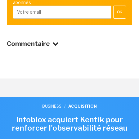
abonnés
OK
Commentaire
BUSINESS
/
ACQUISITION
Infoblox acquiert Kentik pour
renforcer l'observabilité réseau