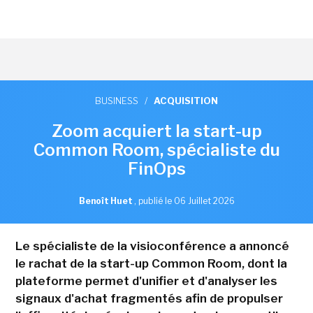
BUSINESS
/
ACQUISITION
Zoom acquiert la start-up
Common Room, spécialiste du
FinOps
Benoît Huet
,
publié le 06 Juillet 2026
Le spécialiste de la visioconférence a annoncé
le rachat de la start-up Common Room, dont la
plateforme permet d'unifier et d'analyser les
signaux d'achat fragmentés afin de propulser