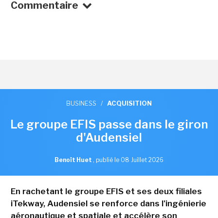
Commentaire
BUSINESS
/
ACQUISITION
Le groupe EFIS passe dans le giron
d'Audensiel
Benoît Huet
,
publié le 08 Juillet 2026
En rachetant le groupe EFIS et ses deux filiales
iTekway, Audensiel se renforce dans l'ingénierie
aéronautique et spatiale et accélère son