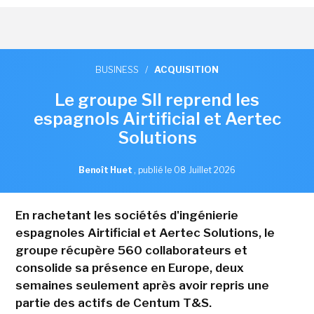
BUSINESS
/
ACQUISITION
Le groupe SII reprend les
espagnols Airtificial et Aertec
Solutions
Benoît Huet
,
publié le 08 Juillet 2026
En rachetant les sociétés d'ingénierie
espagnoles Airtificial et Aertec Solutions, le
groupe récupère 560 collaborateurs et
consolide sa présence en Europe, deux
semaines seulement après avoir repris une
partie des actifs de Centum T&S.