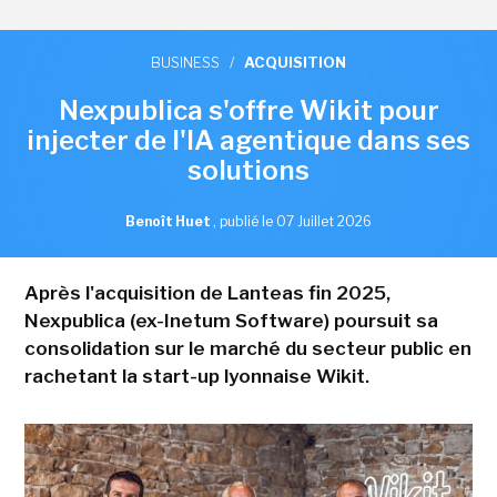
BUSINESS
/
ACQUISITION
Nexpublica s'offre Wikit pour
injecter de l'IA agentique dans ses
solutions
Benoît Huet
,
publié le 07 Juillet 2026
Après l'acquisition de Lanteas fin 2025,
Nexpublica (ex-Inetum Software) poursuit sa
consolidation sur le marché du secteur public en
rachetant la start-up lyonnaise Wikit.