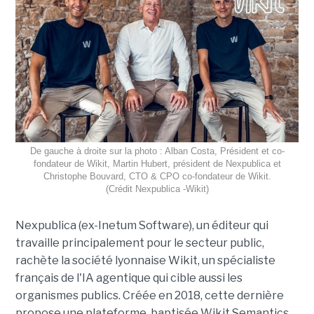
De gauche à droite sur la photo : Alban Costa, Président et co-
fondateur de Wikit, Martin Hubert, président de Nexpublica et
Christophe Bouvard, CTO & CPO co-fondateur de Wikit.
(Crédit Nexpublica -Wikit)
Nexpublica (ex-Inetum Software), un éditeur qui
travaille principalement pour le secteur public,
rachète la société lyonnaise Wikit, un spécialiste
français de l'IA agentique qui cible aussi les
organismes publics. Créée en 2018, cette dernière
propose une plateforme, baptisée Wikit Semantics,