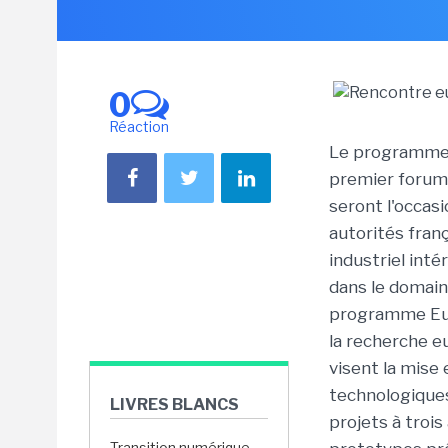
0
Réaction
Le programme E
premier forum l
seront l'occas
autorités fra
industriel inté
dans le domain
programme Euri
la recherche e
visent la mise 
technologiques
LIVRES BLANCS
projets à troi
Transition numérique