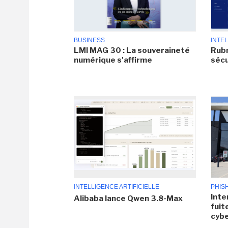
BUSINESS
INTEL
LMI MAG 30 : La souveraineté
Rubr
numérique s'affirme
sécu
INTELLIGENCE ARTIFICIELLE
PHIS
Inte
Alibaba lance Qwen 3.8-Max
fuit
cyb