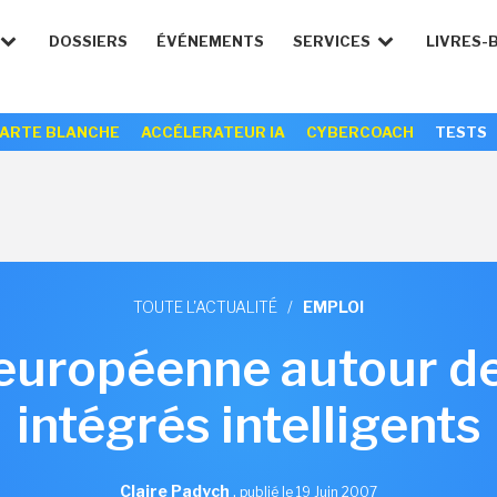
DOSSIERS
ÉVÉNEMENTS
SERVICES
LIVRES-
ARTE BLANCHE
ACCÉLERATEUR IA
CYBERCOACH
TESTS
TOUTE L'ACTUALITÉ
/
EMPLOI
européenne autour d
intégrés intelligents
Claire Padych
,
publié le 19 Juin 2007