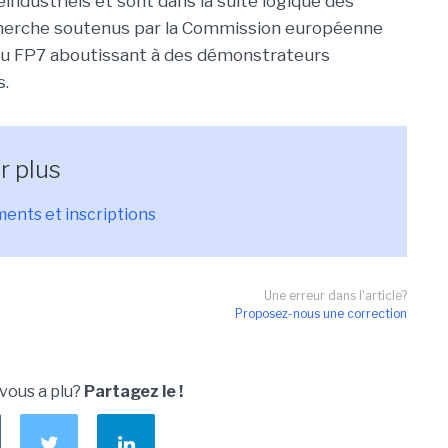
industriels et sont dans la suite logique des
cherche soutenus par la Commission européenne
du FP7 aboutissant à des démonstrateurs
s.
r plus
ents et inscriptions
Une erreur dans l'article?
Proposez-nous une correction
 vous a plu?
Partagez le !