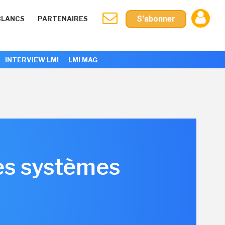
S'abonner
BLANCS
PARTENAIRES
INTERVIEW LMI
LMI MAG
es systèmes