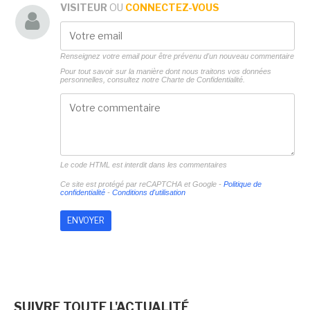
VISITEUR
OU
CONNECTEZ-VOUS
Renseignez votre email pour être prévenu d'un nouveau commentaire
Pour tout savoir sur la manière dont nous traitons vos données
personnelles, consultez notre
Charte de Confidentialité.
Le code HTML est interdit dans les commentaires
Ce site est protégé par reCAPTCHA et Google -
Politique de
confidentialité
-
Conditions d'utilisation
SUIVRE TOUTE L'ACTUALITÉ