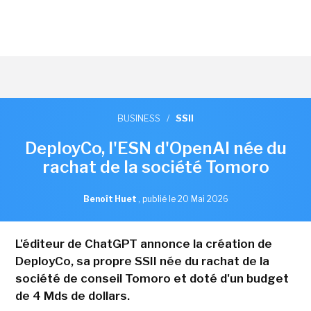
BUSINESS
/
SSII
DeployCo, l'ESN d'OpenAI née du
rachat de la société Tomoro
Benoît Huet
,
publié le 20 Mai 2026
L'éditeur de ChatGPT annonce la création de
DeployCo, sa propre SSII née du rachat de la
société de conseil Tomoro et doté d'un budget
de 4 Mds de dollars.