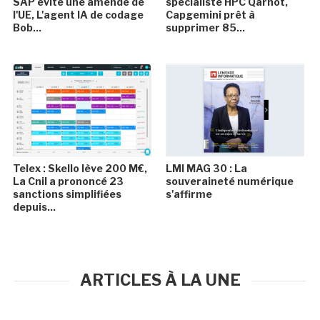
SAP évite une amende de
spécialiste HPC Qarnot,
l'UE, L'agent IA de codage
Capgemini prêt à
Bob...
supprimer 85...
Telex : Skello lève 200 M€,
LMI MAG 30 : La
La Cnil a prononcé 23
souveraineté numérique
sanctions simplifiées
s'affirme
depuis...
ARTICLES À LA UNE