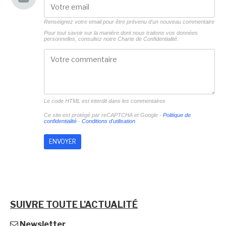
Renseignez votre email pour être prévenu d'un nouveau commentaire
Pour tout savoir sur la manière dont nous traitons vos données
personnelles, consultez notre
Charte de Confidentialité.
Le code HTML est interdit dans les commentaires
Ce site est protégé par reCAPTCHA et Google -
Politique de
confidentialité
-
Conditions d'utilisation
SUIVRE TOUTE L'ACTUALITÉ
Newsletter