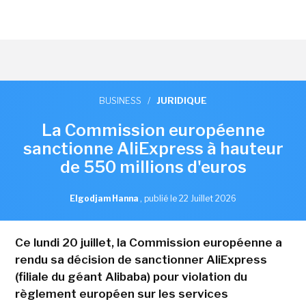
BUSINESS
/
JURIDIQUE
La Commission européenne
sanctionne AliExpress à hauteur
de 550 millions d'euros
Elgodjam Hanna
,
publié le 22 Juillet 2026
Ce lundi 20 juillet, la Commission européenne a
rendu sa décision de sanctionner AliExpress
(filiale du géant Alibaba) pour violation du
règlement européen sur les services