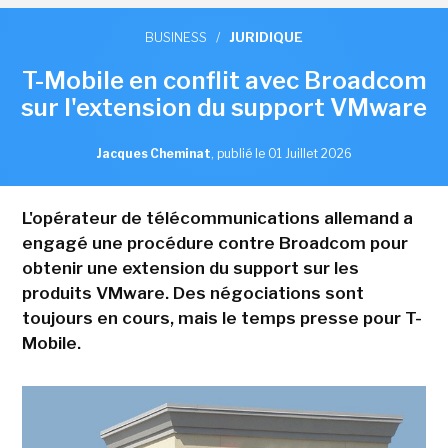
BUSINESS
/
JURIDIQUE
T-Mobile en conflit avec Broadcom
sur l'extension du support VMware
Jacques Cheminat
,
publié le 01 Juillet 2026
L'opérateur de télécommunications allemand a
engagé une procédure contre Broadcom pour
obtenir une extension du support sur les
produits VMware. Des négociations sont
toujours en cours, mais le temps presse pour T-
Mobile.