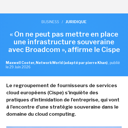
BUSINESS
/
JURIDIQUE
« On ne peut pas mettre en place
une infrastructure souveraine
avec Broadcom », affirme le Cispe
Maxwell Cooter, NetworkWorld (adapté par pierre Khan)
,
publié
le 29 Juin 2026
Le regroupement de fournisseurs de services
cloud européens (Cispe) s'inquiète des
pratiques d'intimidation de l'entreprise, qui vont
à l'encontre d'une stratégie souveraine dans le
domaine du cloud computing.