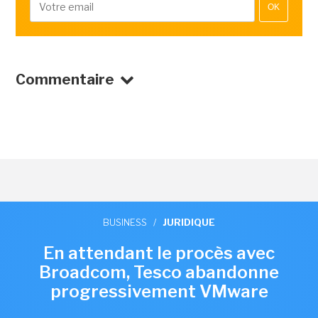
OK
Commentaire
BUSINESS
/
JURIDIQUE
En attendant le procès avec
Broadcom, Tesco abandonne
progressivement VMware