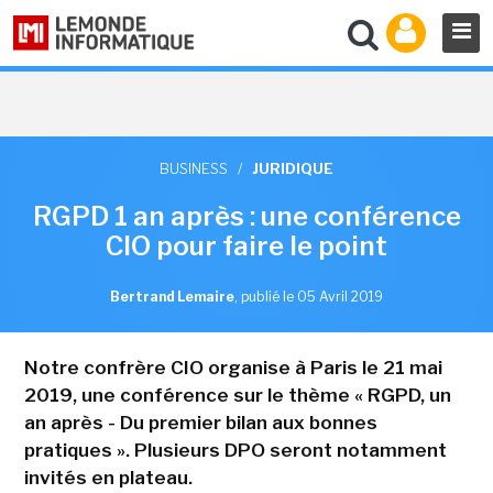
BUSINESS
/
JURIDIQUE
RGPD 1 an après : une conférence
CIO pour faire le point
Bertrand Lemaire
,
publié le 05 Avril 2019
Notre confrère CIO organise à Paris le 21 mai
2019, une conférence sur le thème « RGPD, un
an après - Du premier bilan aux bonnes
pratiques ». Plusieurs DPO seront notamment
invités en plateau.