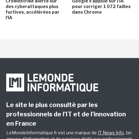
CrowdStrike alerte sur
Google s'appuie sur l'IA
des cyberattaques plus
pour corriger 1 072 failles
furtives, accélérées par
dans Chrome
l'IA
Le site le plus consulté par les
professionnels de l’IT et de l’innovation
en France
LeMondeInformatique.fr est une marque de
IT News Info
, 1er
groupe d'information et de services dédié aux professionnels