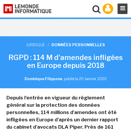
JURIDIQUE
/
DONNÉES PERSONNELLES
RGPD : 114 M d'amendes infligées
en Europe depuis 2018
Dominique Filippone
,
publié le 20 Janvier 2020
Depuis l'entrée en vigueur du règlement
général sur la protection des données
personnelles, 114 millions d'amendes ont été
infligées en Europe d'après un dernier rapport
du cabinet d'avocats DLA Piper. Près de 161