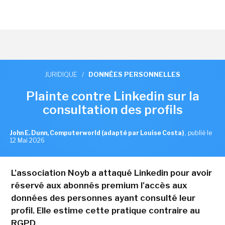
JURIDIQUE
/
DONNÉES PERSONNELLES
Plainte contre Linkedin sur la
consultation des profils
John E. Dunn, Computerworld (adapté par Louise Costa)
,
publié le
12 Mai 2026
L'association Noyb a attaqué Linkedin pour avoir
réservé aux abonnés premium l'accès aux
données des personnes ayant consulté leur
profil. Elle estime cette pratique contraire au
RGPD.