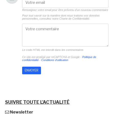
Renseignez votre email pour être prévenu d'un nouveau commentaire
Pour tout savoir sur la manière dont nous traitons vos données
personnelles, consultez notre
Charte de Confidentialité.
Le code HTML est interdit dans les commentaires
Ce site est protégé par reCAPTCHA et Google -
Politique de
confidentialité
-
Conditions d'utilisation
SUIVRE TOUTE L'ACTUALITÉ
Newsletter