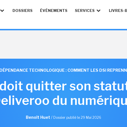
DOSSIERS
ÉVÉNEMENTS
SERVICES
LIVRES-
NDÉPENDANCE TECHNOLOGIQUE : COMMENT LES DSI REPREN
doit quitter son statut
eliveroo du numériq
Benoît Huet
/
Dossier publié le 29 Mai 2026