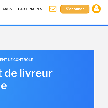
S'abonner
BLANCS
PARTENAIRES
NENT LE CONTRÔLE
 de livreur
ue