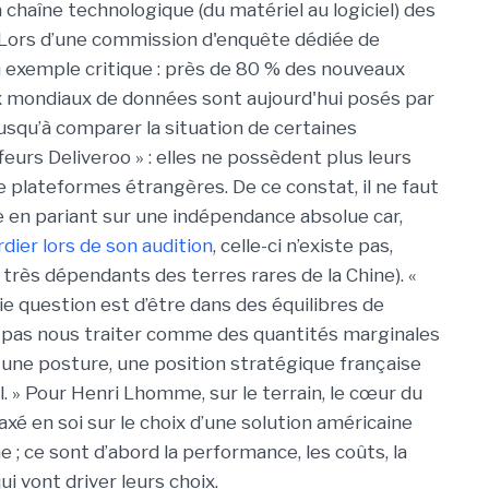
chaîne technologique (du matériel au logiciel) des
 Lors d’une commission d'enquête dédiée de
r un exemple critique : près de 80 % des nouveaux
x mondiaux de données sont aujourd'hui posés par
usqu’à comparer la situation de certaines
feurs Deliveroo » : elles ne possèdent plus leurs
de plateformes étrangères.
De ce constat, il ne faut
e en pariant sur une indépendance absolue car,
dier lors de son audition
, celle-ci n’existe pas,
rès dépendants des terres rares de la Chine). «
e question est d’être dans des équilibres de
e pas nous traiter comme des quantités marginales
ire une posture, une position stratégique française
. »
Pour Henri Lhomme, sur le terrain, le cœur du
xé en soi sur le choix d’une solution américaine
 ; ce sont d’abord la performance, les coûts, la
ui vont driver leurs choix.