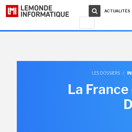
ACTUALITÉS
LES DOSSIERS
/
I
La France 
D