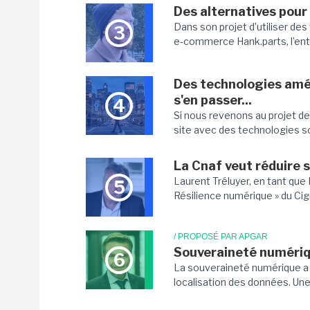
Des alternatives pour
Dans son projet d’utiliser de
3
e-commerce Hank.parts, l’ent
Des technologies améri
s'en passer...
4
Si nous revenons au projet de
site avec des technologies so
La Cnaf veut réduire 
Laurent Tréluyer, en tant que
5
Résilience numérique » du Cigr
/ PROPOSÉ PAR APGAR
Souveraineté numériqu
6
La souveraineté numérique a 
localisation des données. Une 