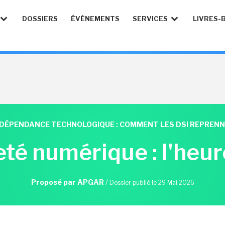
DOSSIERS
ÉVÉNEMENTS
SERVICES
LIVRES-
NDÉPENDANCE TECHNOLOGIQUE : COMMENT LES DSI REPREN
té numérique : l'heur
Proposé par APGAR
/
Dossier publié le 29 Mai 2026