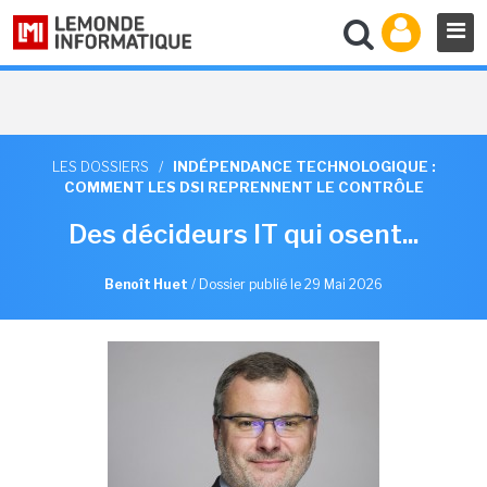
LES DOSSIERS
/
INDÉPENDANCE TECHNOLOGIQUE :
COMMENT LES DSI REPRENNENT LE CONTRÔLE
Des décideurs IT qui osent...
Benoît Huet
/
Dossier publié le 29 Mai 2026