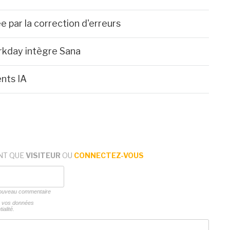
e par la correction d'erreurs
orkday intègre Sana
nts IA
NT QUE
VISITEUR
OU
CONNECTEZ-VOUS
 nouveau commentaire
ns vos données
ialité.