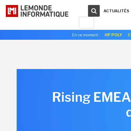
ACTUALITÉS
En ce moment :
HP POLY
C
Rising EMEA 