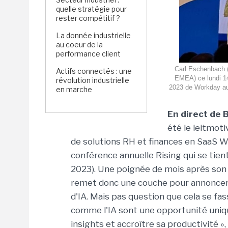
quelle stratégie pour
rester compétitif ?
La donnée industrielle
au coeur de la
performance client
Carl Eschenbach 
Actifs connectés : une
EMEA) ce lundi 14
révolution industrielle
2023 de Workday au 
en marche
En direct de 
été le leitmoti
de solutions RH et finances en SaaS Wo
conférence annuelle Rising qui se tie
2023). Une poignée de mois après son é
remet donc une couche pour annoncer 
d'IA. Mais pas question que cela se f
comme l'IA sont une opportunité uniqu
insights et accroître sa productivité 