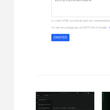
Le code HTML est interdit dans les commentaire
Ce site est protégé par reCAPTCHA et Google -