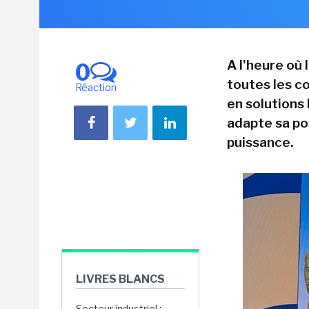
A l'heure où 
0
toutes les co
Réaction
en solutions
adapte sa p
puissance.
LIVRES BLANCS
Secteur industriel :