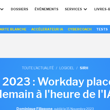
DOSSIERS
ÉVÉNEMENTS
SERVICES
LIVRES-
ARTE BLANCHE
ACCÉLERATEUR IA
CYBERCOACH
TESTS
TOUTE L'ACTUALITÉ
/
LOGICIEL
/
SIRH
2023 : Workday place 
demain à l'heure de l'I
Dominique Filippone
,
publié le 15 Novembre 2023