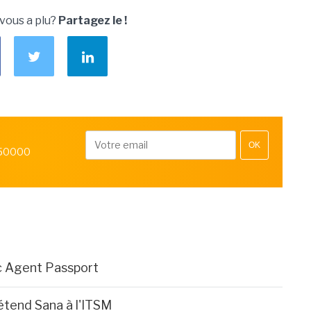
 vous a plu?
Partagez le !
OK
 50000
c Agent Passport
étend Sana à l'ITSM