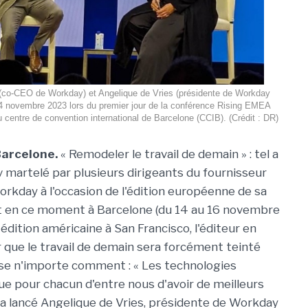
(co-CEO de Workday) et Angelique de Vries (présidente de Workday
 novembre 2023 lors du premier jour de la conférence Rising EMEA
centre de convention international de Barcelone (CCIB). (Crédit : DR)
Barcelone.
« Remodeler le travail de demain » : tel a
v martelé par plusieurs dirigeants du fournisseur
rkday à l'occasion de l'édition européenne de sa
nt en ce moment à Barcelone (du 14 au 16 novembre
dition américaine à San Francisco, l'éditeur en
que le travail de demain sera forcément teinté
asse n'importe comment : « Les technologies
e pour chacun d'entre nous d'avoir de meilleurs
», a lancé Angelique de Vries, présidente de Workday