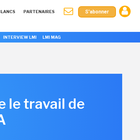
S'abonner
BLANCS
PARTENAIRES
INTERVIEW LMI
LMI MAG
le travail de
A