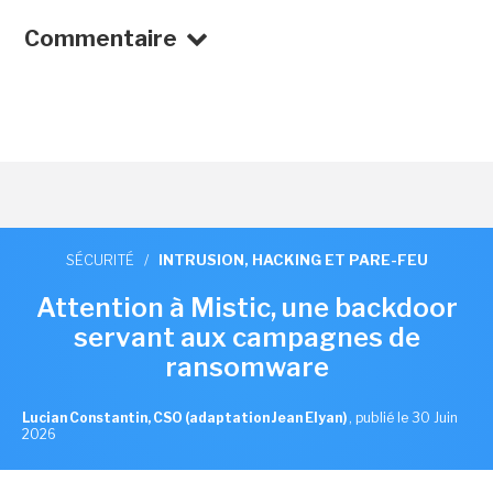
Commentaire
SÉCURITÉ
/
INTRUSION, HACKING ET PARE-FEU
Attention à Mistic, une backdoor
servant aux campagnes de
ransomware
Lucian Constantin, CSO (adaptation Jean Elyan)
,
publié le 30 Juin
2026