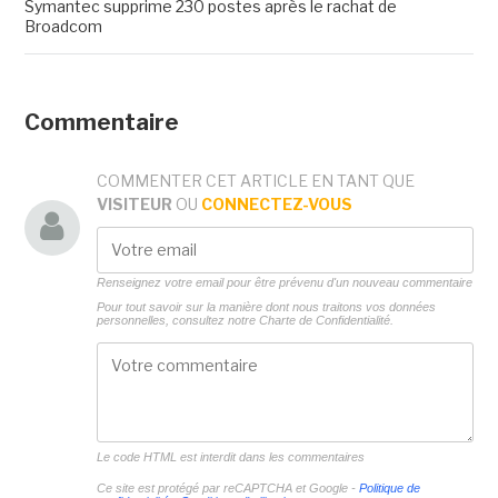
Symantec supprime 230 postes après le rachat de
Broadcom
Commentaire
COMMENTER CET ARTICLE EN TANT QUE
VISITEUR
OU
CONNECTEZ-VOUS
Renseignez votre email pour être prévenu d'un nouveau commentaire
Pour tout savoir sur la manière dont nous traitons vos données
personnelles, consultez notre
Charte de Confidentialité.
Le code HTML est interdit dans les commentaires
Ce site est protégé par reCAPTCHA et Google -
Politique de