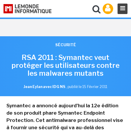
SÉCURITÉ
RSA 2011 : Symantec veut
protéger les utilisateurs contre
les malwares mutants
Jean Eylan avec IDG NS
,
publié le 15 Février 2011
Symantec a annoncé aujourd'hui la 12e édition
de son produit phare Symantec Endpoint
Protection. Cet antimalware professionnel vise
à fournir une sécurité qui va au-delà des