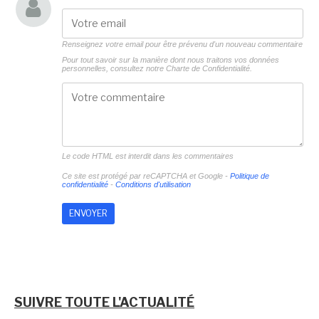
Renseignez votre email pour être prévenu d'un nouveau commentaire
Pour tout savoir sur la manière dont nous traitons vos données
personnelles, consultez notre
Charte de Confidentialité.
Le code HTML est interdit dans les commentaires
Ce site est protégé par reCAPTCHA et Google -
Politique de
confidentialité
-
Conditions d'utilisation
SUIVRE TOUTE L'ACTUALITÉ