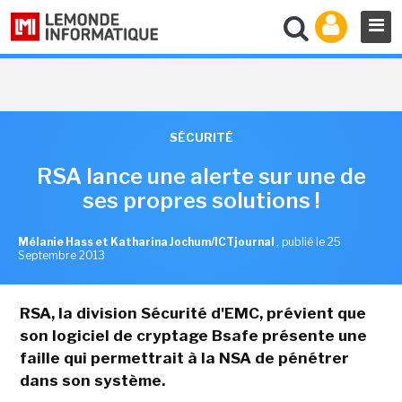
SÉCURITÉ
RSA lance une alerte sur une de
ses propres solutions !
Mélanie Hass et Katharina Jochum/ICTjournal
,
publié le 25
Septembre 2013
RSA, la division Sécurité d'EMC, prévient que
son logiciel de cryptage Bsafe présente une
faille qui permettrait à la NSA de pénétrer
dans son système.