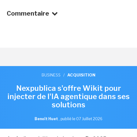
Commentaire
BUSINESS
/
ACQUISITION
Nexpublica s'offre Wikit pour
injecter de l'IA agentique dans ses
solutions
Benoît Huet
,
publié le 07 Juillet 2026