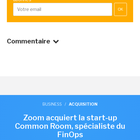
OK
Commentaire
BUSINESS
/
ACQUISITION
Zoom acquiert la start-up
Common Room, spécialiste du
FinOps