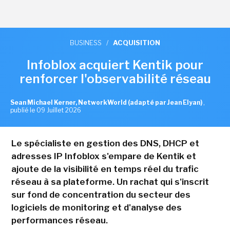
BUSINESS
/
ACQUISITION
Infoblox acquiert Kentik pour
renforcer l'observabilité réseau
Sean Michael Kerner, NetworkWorld (adapté par Jean Elyan)
,
publié le 09 Juillet 2026
Le spécialiste en gestion des DNS, DHCP et
adresses IP Infoblox s'empare de Kentik et
ajoute de la visibilité en temps réel du trafic
réseau à sa plateforme. Un rachat qui s'inscrit
sur fond de concentration du secteur des
logiciels de monitoring et d'analyse des
performances réseau.