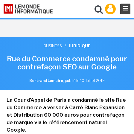
BUSINESS
/
JURIDIQUE
Rue du Commerce condamné pour
contrefaçon SEO sur Google
Bertrand Lemaire
,
publié le 10 Juillet 2019
La Cour d'Appel de Paris a condamné le site Rue
du Commerce a verser à Carré Blanc Expansion
et Distribution 60 000 euros pour contrefaçon
de marque via le référencement naturel
Google.