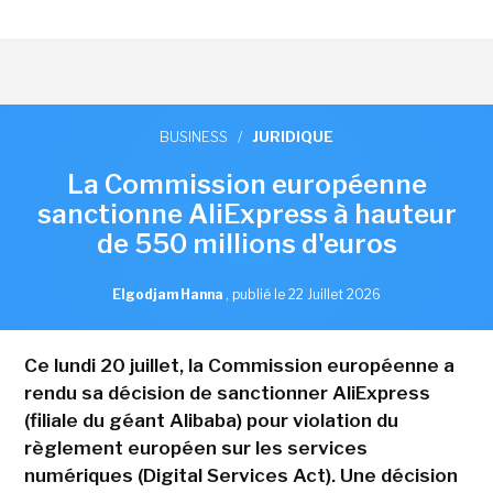
BUSINESS
/
JURIDIQUE
La Commission européenne
sanctionne AliExpress à hauteur
de 550 millions d'euros
Elgodjam Hanna
,
publié le 22 Juillet 2026
Ce lundi 20 juillet, la Commission européenne a
rendu sa décision de sanctionner AliExpress
(filiale du géant Alibaba) pour violation du
règlement européen sur les services
numériques (Digital Services Act). Une décision