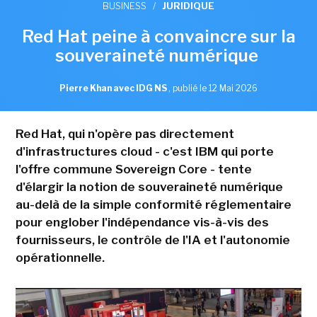
BUSINESS
/
JURIDIQUE
Red Hat peine à convaincre sur la
souveraineté numérique
Pierre Khan avec IDG NS
,
publié le 12 Mai 2026
Red Hat, qui n'opère pas directement
d'infrastructures cloud - c'est IBM qui porte
l'offre commune Sovereign Core - tente
d'élargir la notion de souveraineté numérique
au-delà de la simple conformité réglementaire
pour englober l'indépendance vis-à-vis des
fournisseurs, le contrôle de l'IA et l'autonomie
opérationnelle.