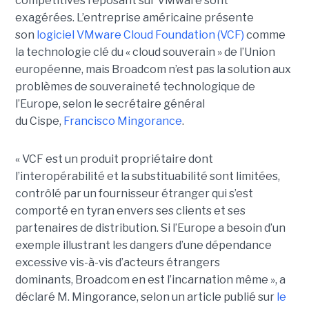
compétitives reposant sur VMware sont
exagérées. L’entreprise américaine présente
son
logiciel VMware Cloud Foundation (VCF)
comme
la technologie clé du « cloud souverain » de l’Union
européenne, mais Broadcom n’est pas la solution aux
problèmes de souveraineté technologique de
l’Europe, selon le secrétaire général
du Cispe,
Francisco Mingorance
.
« VCF est un produit propriétaire dont
l’interopérabilité et la substituabilité sont limitées,
contrôlé par un fournisseur étranger qui s’est
comporté en tyran envers ses clients et ses
partenaires de distribution. Si l’Europe a besoin d’un
exemple illustrant les dangers d’une dépendance
excessive vis-à-vis d’acteurs étrangers
dominants, Broadcom en est l’incarnation même », a
déclaré M. Mingorance, selon un article publié sur
le