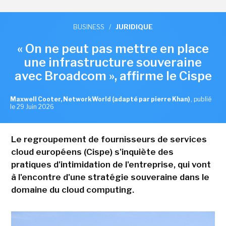
BUSINESS
/
JURIDIQUE
« On ne peut pas mettre en place
une infrastructure souveraine
avec Broadcom », affirme le Cispe
Maxwell Cooter, NetworkWorld (adapté par pierre Khan)
,
publié
le 29 Juin 2026
Le regroupement de fournisseurs de services
cloud européens (Cispe) s'inquiète des
pratiques d'intimidation de l'entreprise, qui vont
à l'encontre d'une stratégie souveraine dans le
domaine du cloud computing.