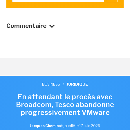
Commentaire
BUSINESS
/
JURIDIQUE
En attendant le procès avec
Broadcom, Tesco abandonne
progressivement VMware
Jacques Cheminat
,
publié le 17 Juin 2026