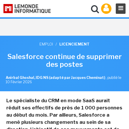
EMPLOI
/
LICENCIEMENT
Salesforce continue de supprimer
des postes
Anirbal Ghoshal, IDG NS (adapté par Jacques Cheminat)
,
publié le
10 Février 2026
Le spécialiste du CRM en mode SaaS aurait
réduit ses effectifs de près de 1 000 personnes
au début du mois. Par ailleurs, Salesforce a
mené plusieurs changements au sein de sa