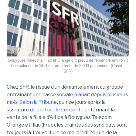
Bouygues Telecom, Iliad et Orange ont prévu de reprendre environ 3
000 salariés de SFR sur un effectif de 8 000 personnes. (Crédit :
SFR)
Chez SFR, le risque d’un démantèlement du groupe
entraînant une casse sociale
planait depuis plusieurs
mois.
Selon la Tribune
,
quinze jours après la
signature
du protocole d’entente
entérinant la
vente de la filiale d’Altice à Bouygues Telecom,
Orange et Iliad (Free), les craintes des syndicats sont
toujours là. L’ouverture ce mercredi 24 juin, de la