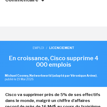
EMPLOI
/
LICENCIEMENT
En croissance, Cisco supprime 4
000 emplois
Michael Cooney, Networkworld (adapté par Véronique Arène)
,
publié le 19 Mai 2026
Cisco va supprimer près de 5% de ses effectifs
dans le monde, malgré un chiffre d'affaires
record de près de 16 Md$ au cours du troisième