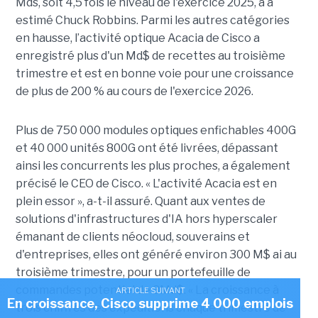
Mds, soit 4,5 fois le niveau de l'exercice 2025, a a
estimé Chuck Robbins. Parmi les autres catégories
en hausse, l’activité optique Acacia de Cisco a
enregistré plus d'un Md$ de recettes au troisième
trimestre et est en bonne voie pour une croissance
de plus de 200 % au cours de l'exercice 2026.
Plus de 750 000 modules optiques enfichables 400G
et 40 000 unités 800G ont été livrées, dépassant
ainsi les concurrents les plus proches, a également
précisé le CEO de Cisco. « L'activité Acacia est en
plein essor », a-t-il assuré. Quant aux ventes de
solutions d'infrastructures d'IA hors hyperscaler
émanant de clients néocloud, souverains et
d'entreprises, elles ont généré environ 300 M$ ai au
troisième trimestre, pour un portefeuille de
commandes potentiel de 3Md$. « La croissance à
ARTICLE SUIVANT
En croissance, Cisco supprime 4 000 emplois
trois chiffres des expéditions chaque trimestre de