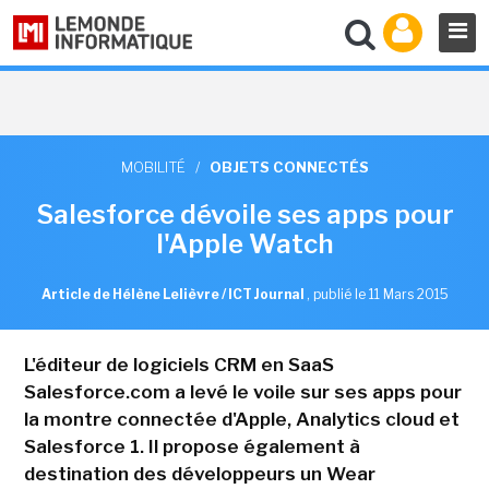
MOBILITÉ
/
OBJETS CONNECTÉS
Salesforce dévoile ses apps pour
l'Apple Watch
Article de Hélène Lelièvre / ICT Journal
,
publié le 11 Mars 2015
L'éditeur de logiciels CRM en SaaS
Salesforce.com a levé le voile sur ses apps pour
la montre connectée d'Apple, Analytics cloud et
Salesforce 1. Il propose également à
destination des développeurs un Wear