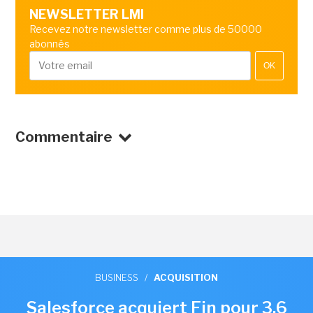
NEWSLETTER LMI
Recevez notre newsletter comme plus de 50000
abonnés
OK
Commentaire
BUSINESS
/
ACQUISITION
Salesforce acquiert Fin pour 3,6