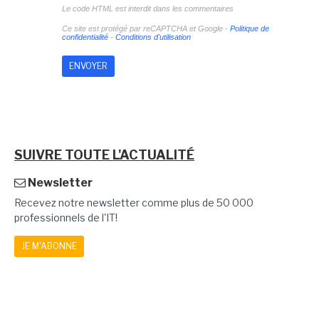
Le code HTML est interdit dans les commentaires
Ce site est protégé par reCAPTCHA et Google -
Politique de
confidentialité
-
Conditions d'utilisation
SUIVRE TOUTE L'ACTUALITÉ
Newsletter
Recevez notre newsletter comme plus de 50 000
professionnels de l'IT!
JE M'ABONNE