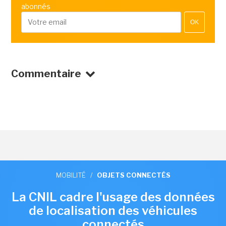
abonnés
OK
Commentaire
MOBILITÉ
/
OBJETS CONNECTÉS
La CNIL cadre l'usage des données
de localisation des véhicules
connectés