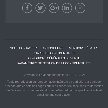
NOUS CONTACTER
ANNONCEURS
MENTIONS LÉGALES
CHARTE DE CONFIDENTIALITÉ
CONDITIONS GÉNÉRALES DE VENTE
PARAMÈTRES DE GESTION DE LA CONFIDENTIALITÉ
Copyright © LeMondeInformatique.fr 1997-2026
Toute reproduction ou représentation intégrale ou partielle, par quelque
procédé que ce soit, des pages publiées sur ce site, faite sans l'autorisation
de l'éditeur ou du webmaster du site LeMondeInformatique.fr est illicite et
constitue une contrefaçon.