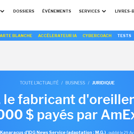
DOSSIERS
ÉVÉNEMENTS
SERVICES
LIVRES-
ARTE BLANCHE
ACCÉLERATEUR IA
CYBERCOACH
TESTS
TOUTE L'ACTUALITÉ
/
BUSINESS
/
JURIDIQUE
le fabricant d'oreille
000 $ payés par AmE
 Kanaracus d'IDG News Service (adaptation : M.G.)
,
publié le 29 Av