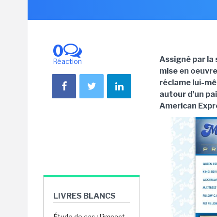
0
Assigné par la 
Réaction
mise en oeuvre
réclame lui-mêm
autour d'un pa
American Expr
LIVRES BLANCS
Étude de cas : l'impact