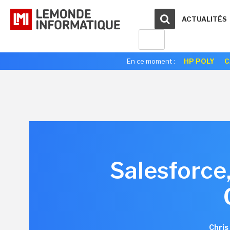
ACTUALITÉS
En ce moment :
HP POLY
C
Salesforce, 
Chris