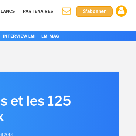
S'abonner
BLANCS
PARTENAIRES
INTERVIEW LMI
LMI MAG
rs et les 125
x
ril 2013