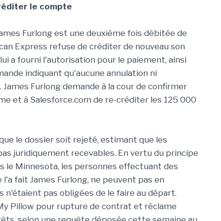
réditer le compte
 James Furlong est une deuxième fois débitée de
rican Express refuse de créditer de nouveau son
 a fourni l'autorisation pour le paiement, ainsi
mande indiquant qu'aucune annulation ni
 James Furlong demande à la cour de confirmer
me et à Salesforce.com de re-créditer les 125 000
e le dossier soit rejeté, estimant que les
as juridiquement recevables. En vertu du principe
s le Minnesota, les personnes effectuant des
l'a fait James Furlong, ne peuvent pas en
s n'étaient pas obligées de le faire au départ.
y Pillow pour rupture de contrat et réclame
êts, selon une requête déposée cette semaine au