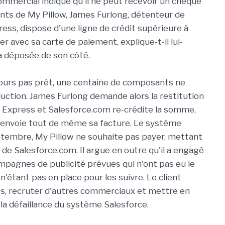
ommercial indique qu'il ne peut recevoir un chèque
ents de My Pillow, James Furlong, détenteur de
ess, dispose d'une ligne de crédit supérieure à
er avec sa carte de paiement, explique-t-il lui-
 a déposée de son côté.
jours pas prêt, une centaine de composants ne
uction. James Furlong demande alors la restitution
 Express et Salesforce.com re-crédite la somme,
ur envoie tout de même sa facture. Le système
eptembre, My Pillow ne souhaite pas payer, mettant
e Salesforce.com. Il argue en outre qu'il a engagé
mpagnes de publicité prévues qui n'ont pas eu le
étant pas en place pour les suivre. Le client
yés, recruter d'autres commerciaux et mettre en
la défaillance du système Salesforce.