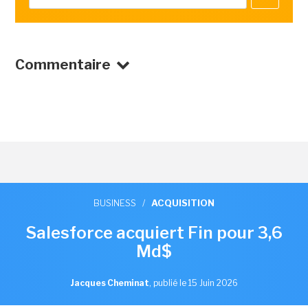
Commentaire
BUSINESS
/
ACQUISITION
Salesforce acquiert Fin pour 3,6
Md$
Jacques Cheminat
,
publié le 15 Juin 2026