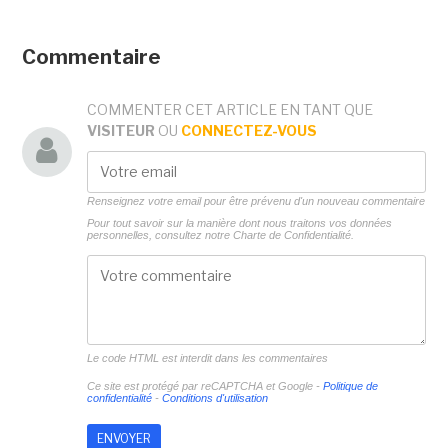
Commentaire
COMMENTER CET ARTICLE EN TANT QUE
VISITEUR
OU
CONNECTEZ-VOUS
Renseignez votre email pour être prévenu d'un nouveau commentaire
Pour tout savoir sur la manière dont nous traitons vos données
personnelles, consultez notre
Charte de Confidentialité.
Le code HTML est interdit dans les commentaires
Ce site est protégé par reCAPTCHA et Google -
Politique de
confidentialité
-
Conditions d'utilisation