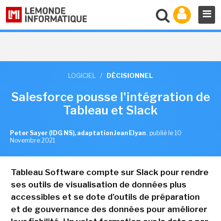
LOGICIEL
/
DÉCISIONNEL
Salesforce pousse l'intégration de
Tableau et Slack
Peter Sayer (IDG NS), adaptation Jean Elyan
,
publié le 10
Novembre 2021
Tableau Software compte sur Slack pour rendre
ses outils de visualisation de données plus
accessibles et se dote d'outils de préparation
et de gouvernance des données pour améliorer