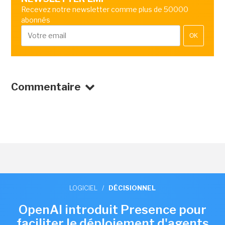
Recevez notre newsletter comme plus de 50000
abonnés
OK
Commentaire
LOGICIEL
/
DÉCISIONNEL
OpenAI introduit Presence pour
faciliter le déploiement d'agents