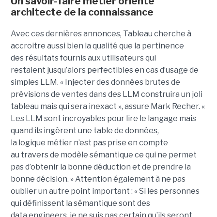
Un savoir-faire métier orienté
architecte de la connaissance
Avec ces dernières annonces, Tableau cherche à
a
ccroitre aussi bien la qualité que la pertinence
des
résultats fournis aux utilisateurs qui
restai
ent
jusqu’alors perfectible
s
en cas d’usage de
simples LLM.
« Injecter
des données brutes de
prévisions de ventes dans des LLM construira un joli
tableau mais qui sera inexact », assure Mark Recher. «
Les LLM sont incroyables pour lire le langage mais
quand ils ingèrent une table de données,
la
logique
métier n’est pas
prise
en compte
au travers de modèle sémantique ce qui ne permet
pas d’obtenir la bonne déduction et de prendre la
bonne décision. »
Attention également à ne pas
oublier un autre point important :
« Si les personnes
qui définissent la sémantique sont des
data
engineers
, je ne suis pas certain qu’ils seront