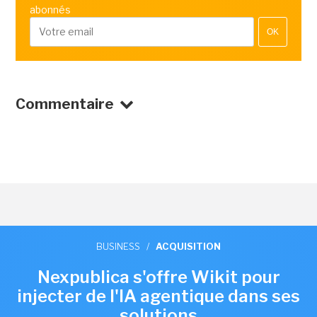
abonnés
OK
Commentaire
BUSINESS
/
ACQUISITION
Nexpublica s'offre Wikit pour
injecter de l'IA agentique dans ses
solutions