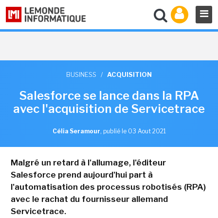
BUSINESS
/
ACQUISITION
Salesforce se lance dans la RPA
avec l'acquisition de Servicetrace
Célia Seramour
,
publié le 03 Aout 2021
Malgré un retard à l'allumage, l'éditeur
Salesforce prend aujourd'hui part à
l'automatisation des processus robotisés (RPA)
avec le rachat du fournisseur allemand
Servicetrace.