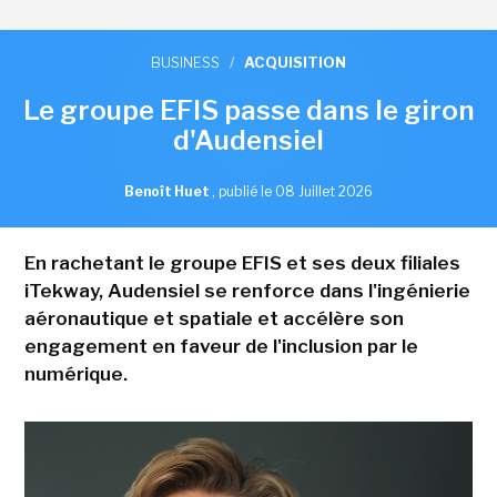
BUSINESS
/
ACQUISITION
Le groupe EFIS passe dans le giron
d'Audensiel
Benoît Huet
,
publié le 08 Juillet 2026
En rachetant le groupe EFIS et ses deux filiales
iTekway, Audensiel se renforce dans l'ingénierie
aéronautique et spatiale et accélère son
engagement en faveur de l'inclusion par le
numérique.