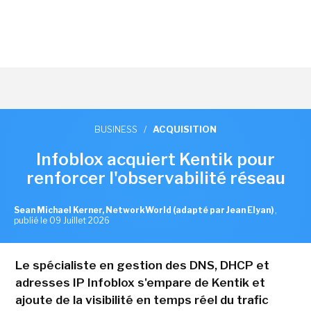
BUSINESS
/
ACQUISITION
Infoblox acquiert Kentik pour
renforcer l'observabilité réseau
Sean Michael Kerner, NetworkWorld (adapté par Jean Elyan)
,
publié le 09 Juillet 2026
Le spécialiste en gestion des DNS, DHCP et
adresses IP Infoblox s'empare de Kentik et
ajoute de la visibilité en temps réel du trafic