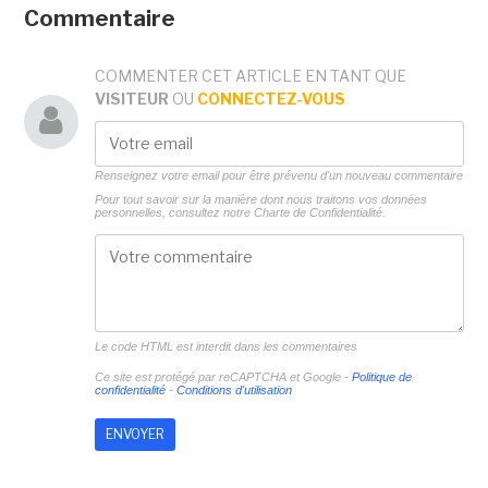
Commentaire
COMMENTER CET ARTICLE EN TANT QUE
VISITEUR
OU
CONNECTEZ-VOUS
Renseignez votre email pour être prévenu d'un nouveau commentaire
Pour tout savoir sur la manière dont nous traitons vos données
personnelles, consultez notre
Charte de Confidentialité.
Le code HTML est interdit dans les commentaires
Ce site est protégé par reCAPTCHA et Google -
Politique de
confidentialité
-
Conditions d'utilisation