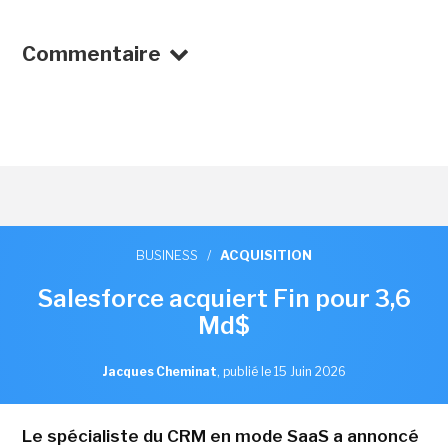
Commentaire
BUSINESS
/
ACQUISITION
Salesforce acquiert Fin pour 3,6
Md$
Jacques Cheminat
,
publié le 15 Juin 2026
Le spécialiste du CRM en mode SaaS a annoncé