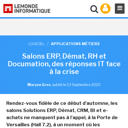
LOGICIEL
/
APPLICATIONS MÉTIERS
Salons ERP, Démat, RH et
Documation, des réponses IT face
à la crise
Maryse Gros
,
publié le 23 Septembre 2020
Rendez-vous fidèle de ce début d'automne, les
salons Solutions ERP, Démat, CRM, BI et e-
achats ne manquent pas à l'appel, à la Porte de
Versailles (Hall 7.2), à un moment où les