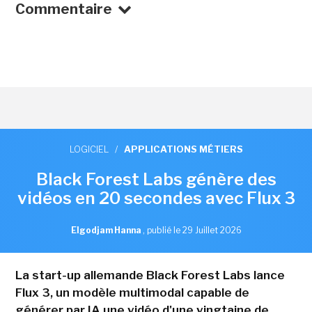
Commentaire
LOGICIEL
/
APPLICATIONS MÉTIERS
Black Forest Labs génère des
vidéos en 20 secondes avec Flux 3
Elgodjam Hanna
,
publié le 29 Juillet 2026
La start-up allemande Black Forest Labs lance
Flux 3, un modèle multimodal capable de
générer par IA une vidéo d'une vingtaine de