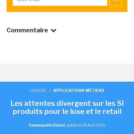
Commentaire
LOGICIEL
/
APPLICATIONS MÉTIERS
Les attentes divergent sur les SI
produits pour le luxe et le retail
Emmanuelle Delsol
,
publié le 24 Avril 2026