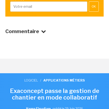
OK
Commentaire
LOGICIEL
/
APPLICATIONS MÉTIERS
Exaconcept passe la gestion de
chantier en mode collaboratif
Hanna Elgodjam
,
publié le 29 Juin 2026