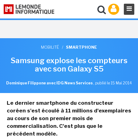
MOBILITÉ
/
SMARTPHONE
Samsung explose les compteurs
avec son Galaxy S5
Dominique Filippone avec IDG News Services
,
publié le 15 Mai 2014
Le dernier smartphone du constructeur
coréen s'est écoulé à 11 millions d'exemplaires
au cours de son premier mois de
commercialisation. C'est plus que le
précédent modèle.