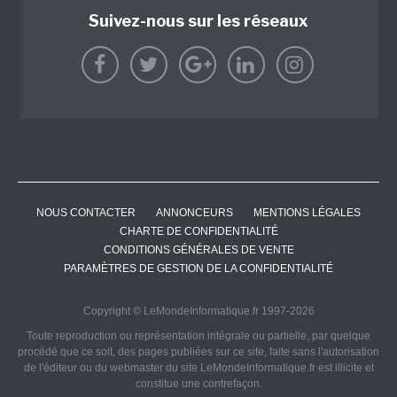
Suivez-nous sur les réseaux
NOUS CONTACTER
ANNONCEURS
MENTIONS LÉGALES
CHARTE DE CONFIDENTIALITÉ
CONDITIONS GÉNÉRALES DE VENTE
PARAMÈTRES DE GESTION DE LA CONFIDENTIALITÉ
Copyright © LeMondeInformatique.fr 1997-2026
Toute reproduction ou représentation intégrale ou partielle, par quelque
procédé que ce soit, des pages publiées sur ce site, faite sans l'autorisation
de l'éditeur ou du webmaster du site LeMondeInformatique.fr est illicite et
constitue une contrefaçon.