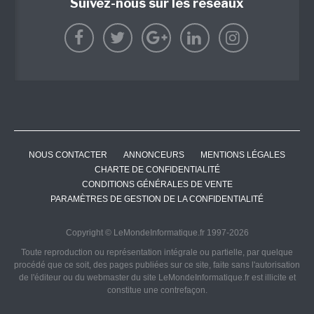
Suivez-nous sur les réseaux
NOUS CONTACTER
ANNONCEURS
MENTIONS LÉGALES
CHARTE DE CONFIDENTIALITÉ
CONDITIONS GÉNÉRALES DE VENTE
PARAMÈTRES DE GESTION DE LA CONFIDENTIALITÉ
Copyright © LeMondeInformatique.fr 1997-2026
Toute reproduction ou représentation intégrale ou partielle, par quelque
procédé que ce soit, des pages publiées sur ce site, faite sans l'autorisation
de l'éditeur ou du webmaster du site LeMondeInformatique.fr est illicite et
constitue une contrefaçon.