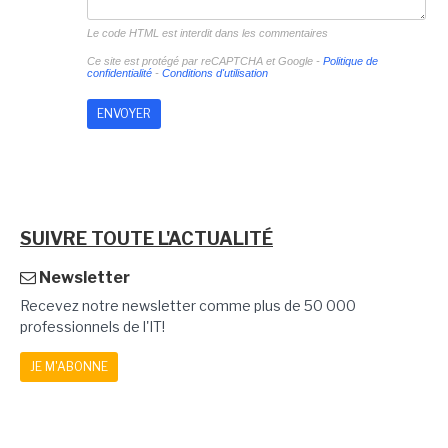
Le code HTML est interdit dans les commentaires
Ce site est protégé par reCAPTCHA et Google -
Politique de
confidentialité
-
Conditions d'utilisation
SUIVRE TOUTE L'ACTUALITÉ
Newsletter
Recevez notre newsletter comme plus de 50 000
professionnels de l'IT!
JE M'ABONNE