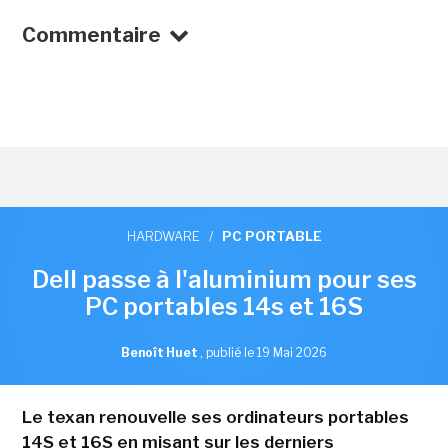
Commentaire
HARDWARE
/
PC PORTABLE
Dell passe à l'aluminium pour ses
PC portables 14s et 16S
Benoît Huet
,
publié le 19 Mai 2026
Le texan renouvelle ses ordinateurs portables
14S et 16S en misant sur les derniers