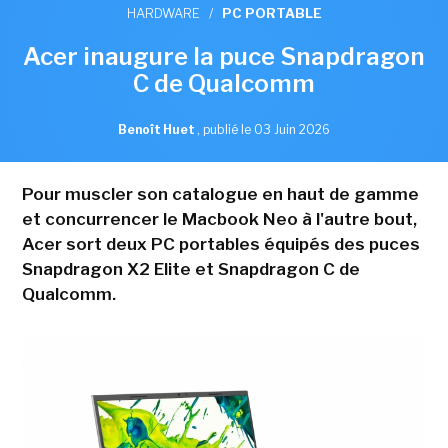
HARDWARE
/
PC PORTABLE
Acer inaugure la puce Snapdragon
C de Qualcomm
Benoît Huet
,
publié le 03 Juin 2026
Pour muscler son catalogue en haut de gamme
et concurrencer le Macbook Neo à l'autre bout,
Acer sort deux PC portables équipés des puces
Snapdragon X2 Elite et Snapdragon C de
Qualcomm.