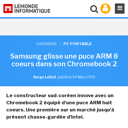
HARDWARE
/
PC PORTABLE
Samsung glisse une puce ARM 8
coeurs dans son Chromebook 2
Serge Leblal
,
publié le 04 Mars 2014
Le constructeur sud-coréen innove avec un
Chromebook 2 équipé d'une puce ARM huit
coeurs. Une première sur un marché jusqu'à
présent chasse-gardée d'Intel.