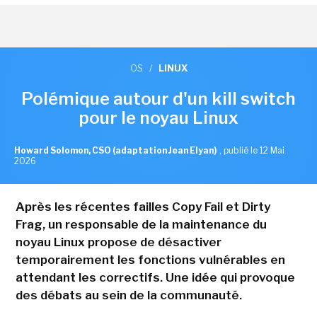
OS
/
LINUX
Polémique autour d'un kill switch
pour le noyau Linux
Howard Solomon, CSO (adaptation Jean Elyan)
,
publié le 12 Mai
2026
Après les récentes failles Copy Fail et Dirty
Frag, un responsable de la maintenance du
noyau Linux propose de désactiver
temporairement les fonctions vulnérables en
attendant les correctifs. Une idée qui provoque
des débats au sein de la communauté.