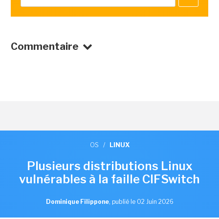
Commentaire
OS
/
LINUX
Plusieurs distributions Linux
vulnérables à la faille CIFSwitch
Dominique Filippone
,
publié le 02 Juin 2026