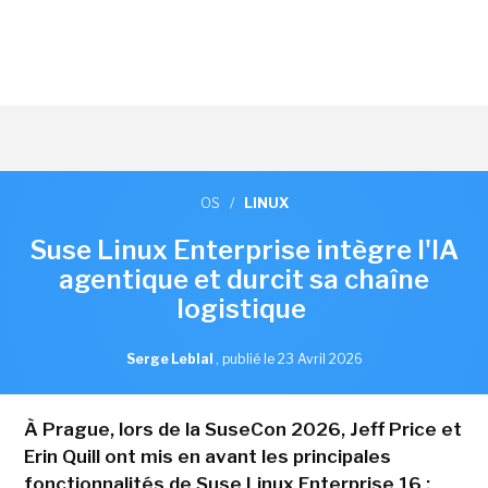
OS
/
LINUX
Suse Linux Enterprise intègre l'IA
agentique et durcit sa chaîne
logistique
Serge Leblal
,
publié le 23 Avril 2026
À Prague, lors de la SuseCon 2026, Jeff Price et
Erin Quill ont mis en avant les principales
fonctionnalités de Suse Linux Enterprise 16 :