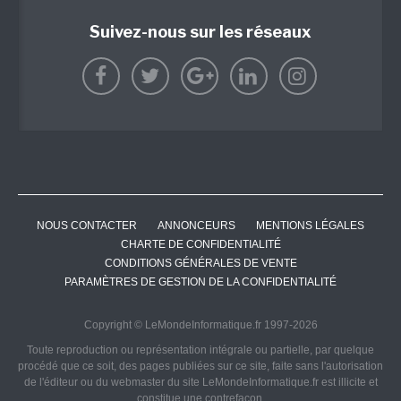
Suivez-nous sur les réseaux
NOUS CONTACTER
ANNONCEURS
MENTIONS LÉGALES
CHARTE DE CONFIDENTIALITÉ
CONDITIONS GÉNÉRALES DE VENTE
PARAMÈTRES DE GESTION DE LA CONFIDENTIALITÉ
Copyright © LeMondeInformatique.fr 1997-2026
Toute reproduction ou représentation intégrale ou partielle, par quelque
procédé que ce soit, des pages publiées sur ce site, faite sans l'autorisation
de l'éditeur ou du webmaster du site LeMondeInformatique.fr est illicite et
constitue une contrefaçon.