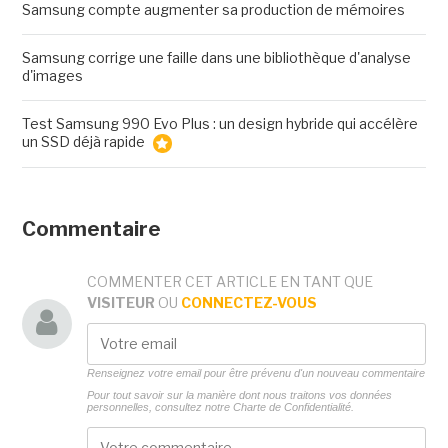
Samsung compte augmenter sa production de mémoires
Samsung corrige une faille dans une bibliothèque d'analyse
d'images
Test Samsung 990 Evo Plus : un design hybride qui accélère
un SSD déjà rapide
Commentaire
COMMENTER CET ARTICLE EN TANT QUE
VISITEUR
OU
CONNECTEZ-VOUS
Renseignez votre email pour être prévenu d'un nouveau commentaire
Pour tout savoir sur la manière dont nous traitons vos données
personnelles, consultez notre
Charte de Confidentialité.