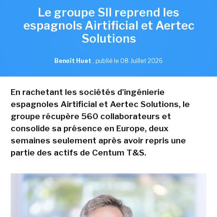
Le groupe SII reprend les
espagnols Airtificial et Aertec
Solutions
Benoît Huet
,
publié le 08 Juillet 2026
En rachetant les sociétés d'ingénierie
espagnoles Airtificial et Aertec Solutions, le
groupe récupère 560 collaborateurs et
consolide sa présence en Europe, deux
semaines seulement après avoir repris une
partie des actifs de Centum T&S.