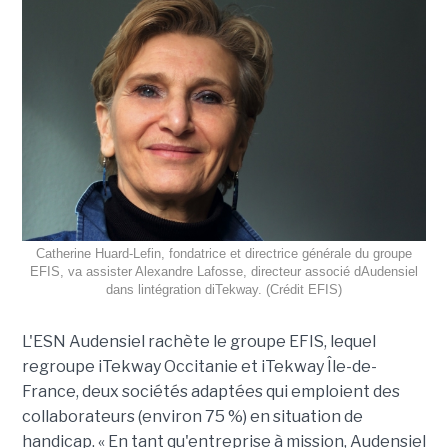
Catherine Huard-Lefin, fondatrice et directrice générale du groupe
EFIS, va assister Alexandre Lafosse, directeur associé dAudensiel
dans lintégration diTekway. (Crédit EFIS)
L'ESN Audensiel rachète le groupe EFIS, lequel
regroupe iTekway Occitanie et iTekway Île-de-
France, deux sociétés adaptées qui emploient des
collaborateurs (environ 75 %) en situation de
handicap. « En tant qu'entreprise à mission, Audensiel