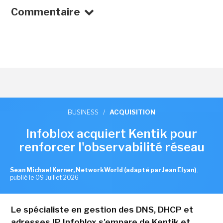
Commentaire
BUSINESS
/
ACQUISITION
Infoblox acquiert Kentik pour
renforcer l'observabilité réseau
Sean Michael Kerner, NetworkWorld (adapté par Jean Elyan)
,
publié le 09 Juillet 2026
Le spécialiste en gestion des DNS, DHCP et
adresses IP Infoblox s'empare de Kentik et