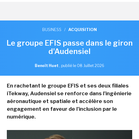
BUSINESS
/
ACQUISITION
Le groupe EFIS passe dans le giron
d'Audensiel
Benoît Huet
,
publié le 08 Juillet 2026
En rachetant le groupe EFIS et ses deux filiales
iTekway, Audensiel se renforce dans l'ingénierie
aéronautique et spatiale et accélère son
engagement en faveur de l'inclusion par le
numérique.