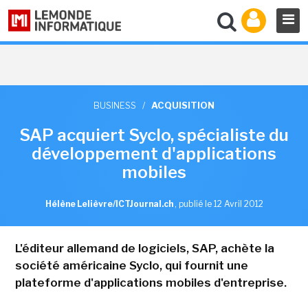
BUSINESS
/
ACQUISITION
SAP acquiert Syclo, spécialiste du
développement d'applications
mobiles
Hélène Lelièvre/ICTJournal.ch
,
publié le 12 Avril 2012
L'éditeur allemand de logiciels, SAP, achète la
société américaine Syclo, qui fournit une
plateforme d'applications mobiles d'entreprise.