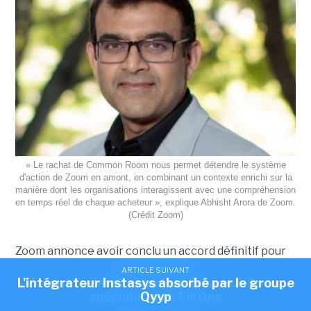
« Le rachat de Common Room nous permet détendre le système
d'action de Zoom en amont, en combinant un contexte enrichi sur la
manière dont les organisations interagissent avec une compréhension
en temps réel de chaque acheteur », explique Abhisht Arora de Zoom.
(Crédit Zoom)
Zoom annonce avoir conclu un accord définitif pour
acquérir Common Room qui édite une solution,
ARTICLE SUIVANT
ARTICLE SUIVANT
L'intégrateur Instasys absorbé par le groupe
Zoom acquiert la start-up Common Room,
boostée à l’IA, permettant d'analyser et de
spécialiste du FinOps
Qyyp
centraliser tous les signaux d'achat éparpillés d'un