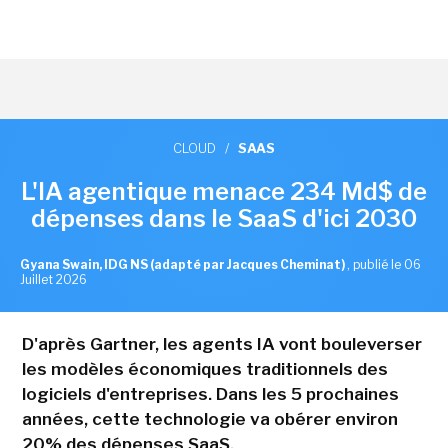
CLOUD
/
SAAS
L'IA agentique menace 234 Md$ de
dépenses dans le SaaS d'ici 2030
Gyana Swain, IDG NS (adapté par Jacques Cheminat)
,
publié le 06
Juillet 2026
D'après Gartner, les agents IA vont bouleverser
les modèles économiques traditionnels des
logiciels d'entreprises. Dans les 5 prochaines
années, cette technologie va obérer environ
20% des dépenses SaaS.