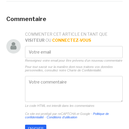
Commentaire
COMMENTER CET ARTICLE EN TANT QUE
VISITEUR
OU
CONNECTEZ-VOUS
Renseignez votre email pour être prévenu d'un nouveau commentaire
Pour tout savoir sur la manière dont nous traitons vos données
personnelles, consultez notre
Charte de Confidentialité.
Le code HTML est interdit dans les commentaires
Ce site est protégé par reCAPTCHA et Google -
Politique de
confidentialité
-
Conditions d'utilisation