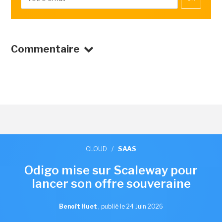
Commentaire
CLOUD
/
SAAS
Odigo mise sur Scaleway pour
lancer son offre souveraine
Benoît Huet
,
publié le 24 Juin 2026