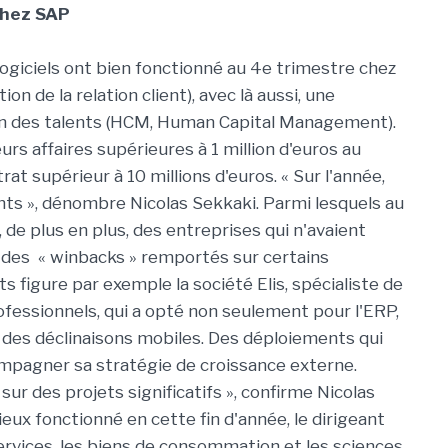
chez SAP
 logiciels ont bien fonctionné au 4e trimestre chez
on de la relation client), avec là aussi, une
tion des talents (HCM, Human Capital Management).
ieurs affaires supérieures à 1 million d'euros au
t supérieur à 10 millions d'euros. « Sur l'année,
nts », dénombre Nicolas Sekkaki. Parmi lesquels au
, de plus en plus, des entreprises qui n'avaient
des « winbacks » remportés sur certains
 figure par exemple la société Elis, spécialiste de
ofessionnels, qui a opté non seulement pour l'ERP,
r des déclinaisons mobiles. Des déploiements qui
mpagner sa stratégie de croissance externe.
ur des projets significatifs », confirme Nicolas
eux fonctionné en cette fin d'année, le dirigeant
s services, les biens de consommation et les sciences