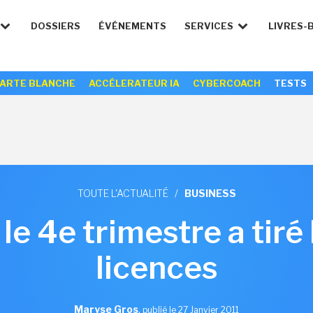
DOSSIERS
ÉVÉNEMENTS
SERVICES
LIVRES-
ARTE BLANCHE
ACCÉLERATEUR IA
CYBERCOACH
TESTS
TOUTE L'ACTUALITÉ
/
BUSINESS
le 4e trimestre a tiré
licences
Maryse Gros
,
publié le 27 Janvier 2011