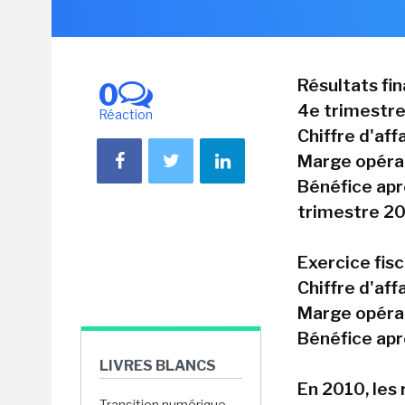
Résultats fi
0
4e trimestre
Réaction
Chiffre d'af
Marge opérat
Bénéfice apr
trimestre 2
Exercice fisc
Chiffre d'aff
Marge opérat
Bénéfice apr
LIVRES BLANCS
En 2010, les 
Transition numérique