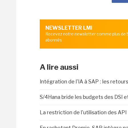
NEWSLETTER LMI
Recevez notre newsletter comme plus de
abonnés
A lire aussi
Intégration de l'IA à SAP : les retou
S/4Hana bride les budgets des DSI et
La restriction de l'utilisation des API
En rachetant Dremio, SAP intègre n