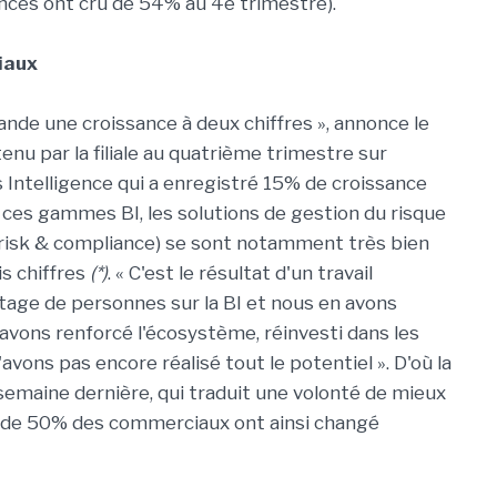
ences ont crû de 54% au 4e trimestre).
iaux
nde une croissance à deux chiffres », annonce le
tenu par la filiale au quatrième trimestre sur
 Intelligence qui a enregistré 15% de croissance
 ces gammes BI, les solutions de gestion du risque
 risk & compliance) se sont notamment très bien
s chiffres
(*)
. « C'est le résultat d'un travail
ntage de personnes sur la BI et nous en avons
avons renforcé l'écosystème, réinvesti dans les
'avons pas encore réalisé tout le potentiel ». D'où la
semaine dernière, qui traduit une volonté de mieux
s de 50% des commerciaux ont ainsi changé