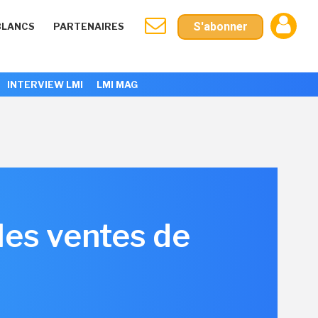
S'abonner
BLANCS
PARTENAIRES
INTERVIEW LMI
LMI MAG
 les ventes de