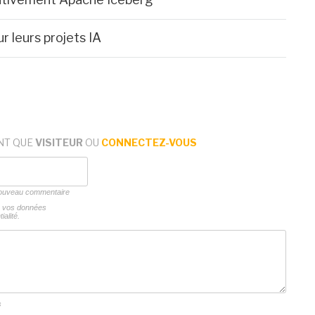
r leurs projets IA
NT QUE
VISITEUR
OU
CONNECTEZ-VOUS
 nouveau commentaire
ns vos données
ialité.
s