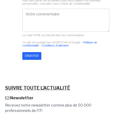
Pour tout savoir sur la manière dont nous traitons vos données
personnelles, consultez notre
Charte de Confidentialité.
Le code HTML est interdit dans les commentaires
Ce site est protégé par reCAPTCHA et Google -
Politique de
confidentialité
-
Conditions d'utilisation
SUIVRE TOUTE L'ACTUALITÉ
Newsletter
Recevez notre newsletter comme plus de 50 000
professionnels de l'IT!