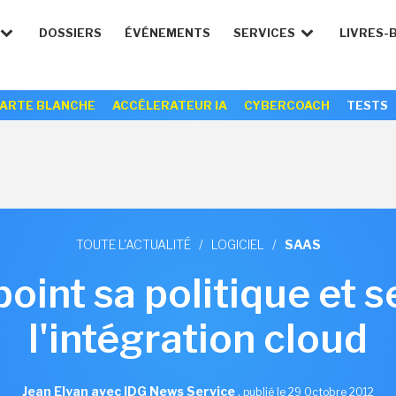
DOSSIERS
ÉVÉNEMENTS
SERVICES
LIVRES-
ARTE BLANCHE
ACCÉLERATEUR IA
CYBERCOACH
TESTS
TOUTE L'ACTUALITÉ
/
LOGICIEL
/
SAAS
int sa politique et s
l'intégration cloud
Jean Elyan avec IDG News Service
,
publié le 29 Octobre 2012