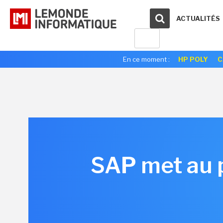
ACTUALITÉS
En ce moment :
HP POLY
C
SAP met au po