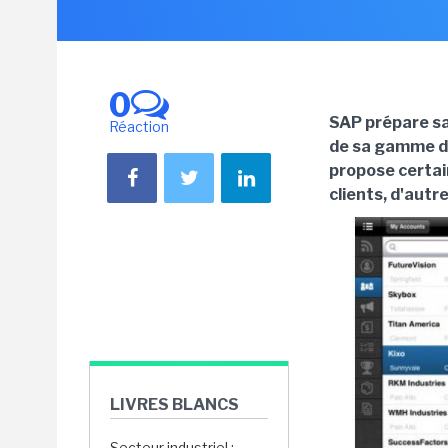
0
SAP prépare sa 
Réaction
de sa gamme d'a
propose certai
clients, d'autr
LIVRES BLANCS
Secteur industriel :