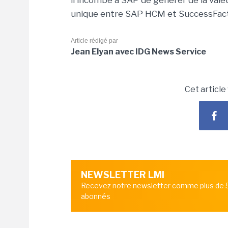
il incombe à SAP de générer de la valeur
unique entre SAP HCM et SuccessFacto
Article rédigé par
Jean Elyan avec IDG News Service
Cet article
NEWSLETTER LMI
Recevez notre newsletter comme plus de
abonnés