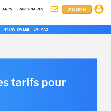
S'abonner
BLANCS
PARTENAIRES
INTERVIEW LMI
LMI MAG
es tarifs pour