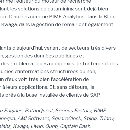
 comme l'éditeur du moteur de recherche
ont les solutions de datamining sont déjà bien
tion). D'autres comme BIME Analytics, dans la BI en
u Kwaga, dans la gestion de l'email, ont également
ts d'aujourd'hui, venant de secteurs très divers
on, gestion des données publiques et
ont des problématiques complexes de traitement des
lumes d'informations structurées ou non,
 d'eux voit très bien l'accélération de
eurs applications. Et, sans détours, ils
s près à la base installée de clients de SAP.
ng Engines, PathoQuest, Serious Factory, BIME
nequa, AMI Software, SquareClock, Stilog, Trinov,
delabs, Kwaga, Liwio, Qunb, Captain Dash.