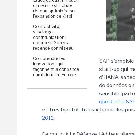
d'une infrastructure
réseau optimisée sur
l'expansion de Kiabi
Connectivité,
stockage,
communication :
comment Setec a
repensé son réseau
Comprendre les
SAP s'emploie
innovations qui
start-up qui m
façonnent la confiance
numérique en Europe
d'HANA, sa tec
de données en 
sensible (parfo
que donne SA
et, très bientôt, transactionnelles pu
2012
.
Ce matin, à La Défense, l'éditeur allem