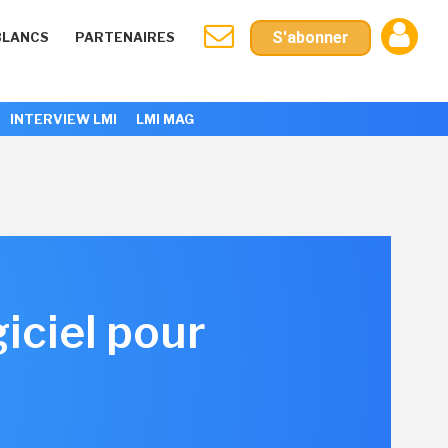
S'abonner
BLANCS
PARTENAIRES
INTERVIEW LMI
LMI MAG
iciel pour