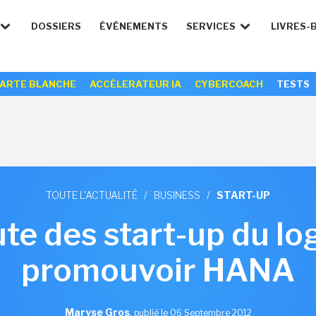
DOSSIERS
ÉVÉNEMENTS
SERVICES
LIVRES-
ARTE BLANCHE
ACCÉLERATEUR IA
CYBERCOACH
TESTS
TOUTE L'ACTUALITÉ
/
BUSINESS
/
START-UP
te des start-up du log
promouvoir HANA
Maryse Gros
,
publié le 06 Septembre 2012