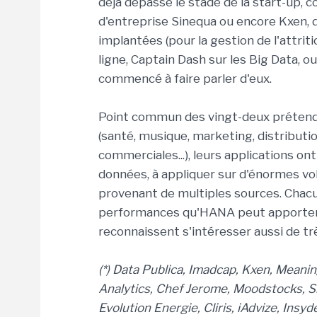
déjà dépassé le stade de la start-up,
d'entreprise Sinequa ou encore Kxen, d
implantées (pour la gestion de l'attri
ligne, Captain Dash sur les Big Data, o
commencé à faire parler d'eux.
Point commun des vingt-deux prétendan
(santé, musique, marketing, distributi
commerciales...), leurs applications 
données, à appliquer sur d'énormes vo
provenant de multiples sources. Chacun
performances qu'HANA peut apporter à l
reconnaissent s'intéresser aussi de trè
(*) Data Publica, Imadcap, Kxen, Meani
Analytics, Chef Jerome, Moodstocks, Si
Evolution Energie, Cliris, iAdvize, Insy