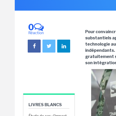
0
Pour convaincr
Réaction
substantiels a
technologie au 
indépendants. 
gratuitement s
son intégratio
LIVRES BLANCS
Étude de cas : l'impact