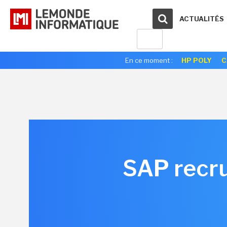
ACTUALITÉS
En ce moment :
HP POLY
C
SAP recru