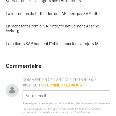
S/4Hana bride les budgets des DSI et de l'IA
La restriction de l'utilisation des API tiers par SAP irrite
En rachetant Dremio, SAP intègre nativement Apache
Iceberg
Les clients SAP boudent l'éditeur pour leurs projets IA
Commentaire
COMMENTER CET ARTICLE EN TANT QUE
VISITEUR
OU
CONNECTEZ-VOUS
Renseignez votre email pour être prévenu d'un nouveau commentaire
Pour tout savoir sur la manière dont nous traitons vos données
personnelles, consultez notre
Charte de Confidentialité.