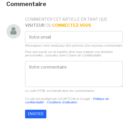
Commentaire
COMMENTER CET ARTICLE EN TANT QUE
VISITEUR
OU
CONNECTEZ-VOUS
Renseignez votre email pour être prévenu d'un nouveau commentaire
Pour tout savoir sur la manière dont nous traitons vos données
personnelles, consultez notre
Charte de Confidentialité.
Le code HTML est interdit dans les commentaires
Ce site est protégé par reCAPTCHA et Google -
Politique de
confidentialité
-
Conditions d'utilisation