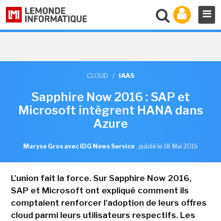
CLOUD
/
IAAS
Sapphire Now 2016 : SAP et
Microsoft intègrent HANA dans
Azure
Maryse Gros avec IDG News Service
,
publié le 18 Mai 2016
L'union fait la force. Sur Sapphire Now 2016,
SAP et Microsoft ont expliqué comment ils
comptaient renforcer l'adoption de leurs offres
cloud parmi leurs utilisateurs respectifs. Les