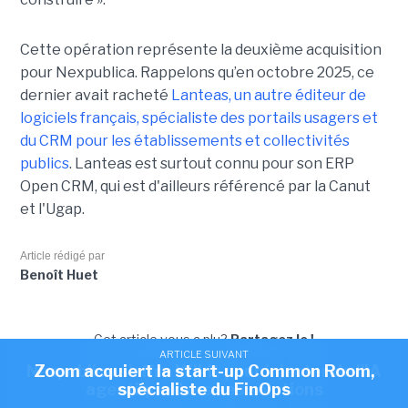
Cette opération représente la deuxième acquisition
pour Nexpublica. Rappelons qu’en octobre 2025, ce
dernier avait racheté
Lanteas, un autre éditeur de
logiciels français, spécialiste des portails usagers et
du CRM pour les établissements et collectivités
publics
. Lanteas est surtout connu pour son ERP
Open CRM, qui est d'ailleurs référencé par la Canut
et l'Ugap.
Article rédigé par
Benoît Huet
Cet article vous a plu?
Partagez le !
ARTICLE SUIVANT
ARTICLE SUIVANT
Nexpublica s'offre Wikit pour injecter de l'IA
Zoom acquiert la start-up Common Room,
agentique dans ses solutions
spécialiste du FinOps