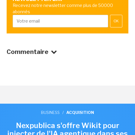
Recevez notre newsletter comme plus de 50000
abonnés
OK
Commentaire
BUSINESS
/
ACQUISITION
Nexpublica s'offre Wikit pour
injecter de l'IA agentique dans ses