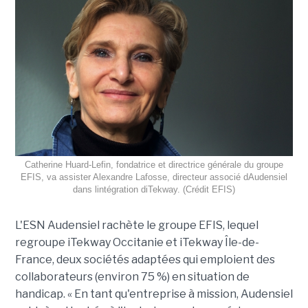
Catherine Huard-Lefin, fondatrice et directrice générale du groupe
EFIS, va assister Alexandre Lafosse, directeur associé dAudensiel
dans lintégration diTekway. (Crédit EFIS)
L'ESN Audensiel rachète le groupe EFIS, lequel
regroupe iTekway Occitanie et iTekway Île-de-
France, deux sociétés adaptées qui emploient des
collaborateurs (environ 75 %) en situation de
handicap. « En tant qu'entreprise à mission, Audensiel