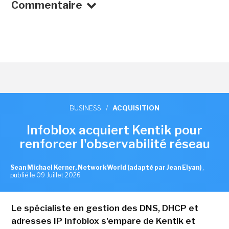
Commentaire
BUSINESS
/
ACQUISITION
Infoblox acquiert Kentik pour
renforcer l'observabilité réseau
Sean Michael Kerner, NetworkWorld (adapté par Jean Elyan)
,
publié le 09 Juillet 2026
Le spécialiste en gestion des DNS, DHCP et
adresses IP Infoblox s'empare de Kentik et