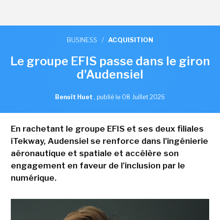
BUSINESS
/
ACQUISITION
Le groupe EFIS passe dans le giron
d'Audensiel
Benoît Huet
,
publié le 08 Juillet 2026
En rachetant le groupe EFIS et ses deux filiales
iTekway, Audensiel se renforce dans l'ingénierie
aéronautique et spatiale et accélère son
engagement en faveur de l'inclusion par le
numérique.