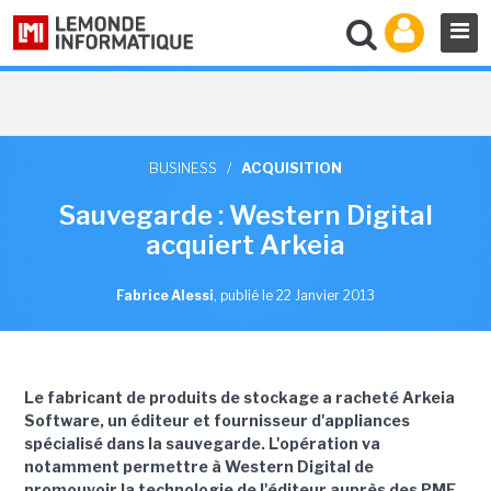
BUSINESS
/
ACQUISITION
Sauvegarde : Western Digital
acquiert Arkeia
Fabrice Alessi
,
publié le 22 Janvier 2013
Le fabricant de produits de stockage a racheté Arkeia
Software, un éditeur et fournisseur d'appliances
spécialisé dans la sauvegarde. L'opération va
notamment permettre à Western Digital de
promouvoir la technologie de l'éditeur auprès des PME