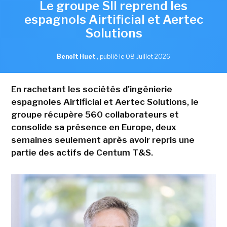
Le groupe SII reprend les
espagnols Airtificial et Aertec
Solutions
Benoît Huet
,
publié le 08 Juillet 2026
En rachetant les sociétés d'ingénierie
espagnoles Airtificial et Aertec Solutions, le
groupe récupère 560 collaborateurs et
consolide sa présence en Europe, deux
semaines seulement après avoir repris une
partie des actifs de Centum T&S.