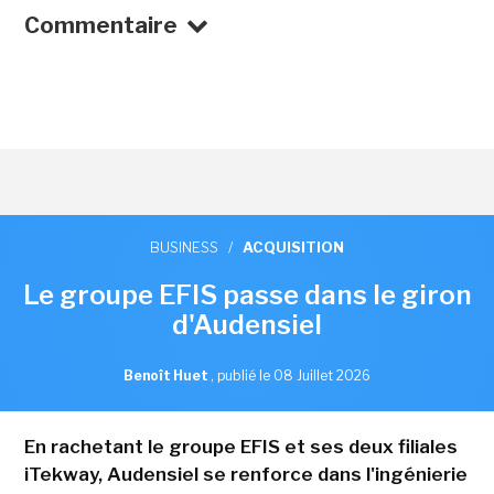
Commentaire
BUSINESS
/
ACQUISITION
Le groupe EFIS passe dans le giron
d'Audensiel
Benoît Huet
,
publié le 08 Juillet 2026
En rachetant le groupe EFIS et ses deux filiales
iTekway, Audensiel se renforce dans l'ingénierie