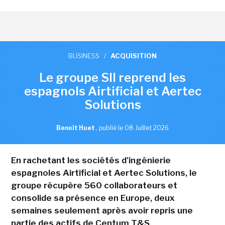
BUSINESS
/
ACQUISITION
Le groupe SII reprend les
espagnols Airtificial et Aertec
Solutions
Benoît Huet
,
publié le 08 Juillet 2026
En rachetant les sociétés d'ingénierie
espagnoles Airtificial et Aertec Solutions, le
groupe récupère 560 collaborateurs et
consolide sa présence en Europe, deux
semaines seulement après avoir repris une
partie des actifs de Centum T&S.