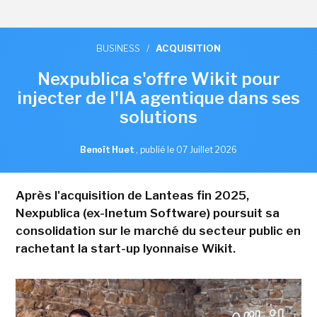
BUSINESS
/
ACQUISITION
Nexpublica s'offre Wikit pour
injecter de l'IA agentique dans ses
solutions
Benoît Huet
,
publié le 07 Juillet 2026
Après l'acquisition de Lanteas fin 2025,
Nexpublica (ex-Inetum Software) poursuit sa
consolidation sur le marché du secteur public en
rachetant la start-up lyonnaise Wikit.