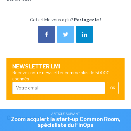
Cet article vous a plu?
Partagez le !
NEWSLETTER LMI
Recevez notre newsletter comme plus de 50000
abonnés
OK
ARTICLE SUIVANT
Commentaire
Zoom acquiert la start-up Common Room,
spécialiste du FinOps