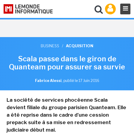
BUSINESS
/
ACQUISITION
Scala passe dans le giron de
Quanteam pour assurer sa survie
Fabrice Alessi
,
publié le 17 Juin 2016
La société de services phocéenne Scala
devient filiale du groupe parisien Quanteam. Elle
a été reprise dans le cadre d'une cession
prepack suite à sa mise en redressement
judiciaire début mai.