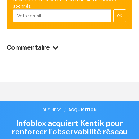
abonnés
OK
Commentaire
BUSINESS
/
ACQUISITION
Infoblox acquiert Kentik pour
renforcer l'observabilité réseau