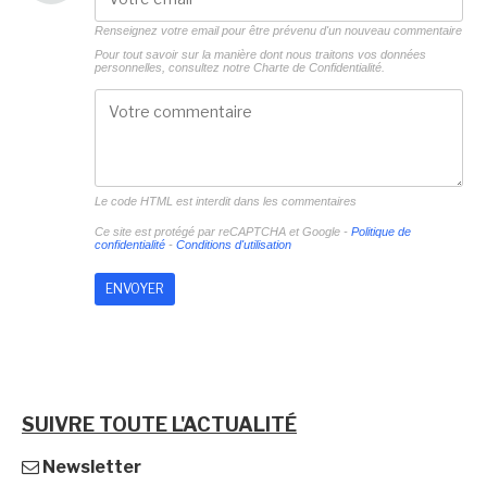
Renseignez votre email pour être prévenu d'un nouveau commentaire
Pour tout savoir sur la manière dont nous traitons vos données
personnelles, consultez notre
Charte de Confidentialité.
Le code HTML est interdit dans les commentaires
Ce site est protégé par reCAPTCHA et Google -
Politique de
confidentialité
-
Conditions d'utilisation
SUIVRE TOUTE L'ACTUALITÉ
Newsletter