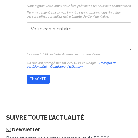
Renseignez votre email pour être prévenu d'un nouveau commentaire
Pour tout savoir sur la manière dont nous traitons vos données
personnelles, consultez notre
Charte de Confidentialité.
Le code HTML est interdit dans les commentaires
Ce site est protégé par reCAPTCHA et Google -
Politique de
confidentialité
-
Conditions d'utilisation
SUIVRE TOUTE L'ACTUALITÉ
Newsletter