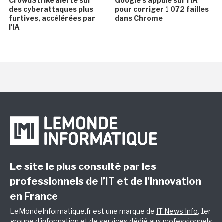
CrowdStrike alerte sur
Google s'appuie sur l'IA
des cyberattaques plus
pour corriger 1 072 failles
furtives, accélérées par
dans Chrome
l'IA
Le site le plus consulté par les
professionnels de l’IT et de l’innovation
en France
LeMondeInformatique.fr est une marque de
IT News Info
, 1er
groupe d'information et de services dédié aux professionnels