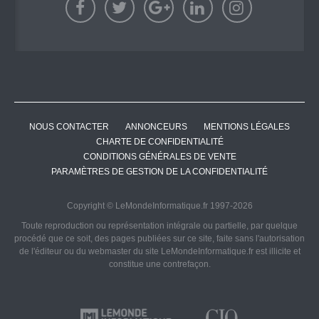
NOUS CONTACTER
ANNONCEURS
MENTIONS LÉGALES
CHARTE DE CONFIDENTIALITÉ
CONDITIONS GÉNÉRALES DE VENTE
PARAMÈTRES DE GESTION DE LA CONFIDENTIALITÉ
Copyright © LeMondeInformatique.fr 1997-2026
Toute reproduction ou représentation intégrale ou partielle, par quelque
procédé que ce soit, des pages publiées sur ce site, faite sans l'autorisation
de l'éditeur ou du webmaster du site LeMondeInformatique.fr est illicite et
constitue une contrefaçon.