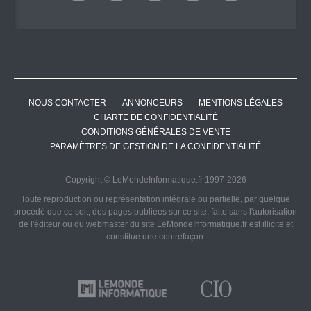
NOUS CONTACTER
ANNONCEURS
MENTIONS LÉGALES
CHARTE DE CONFIDENTIALITÉ
CONDITIONS GÉNÉRALES DE VENTE
PARAMÈTRES DE GESTION DE LA CONFIDENTIALITÉ
Copyright © LeMondeInformatique.fr 1997-2026
Toute reproduction ou représentation intégrale ou partielle, par quelque
procédé que ce soit, des pages publiées sur ce site, faite sans l'autorisation
de l'éditeur ou du webmaster du site LeMondeInformatique.fr est illicite et
constitue une contrefaçon.