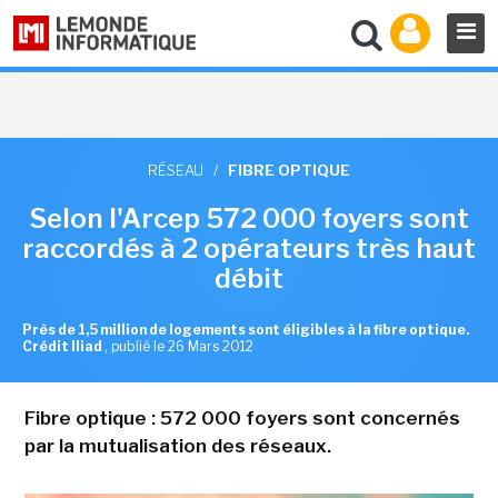
RÉSEAU
/
FIBRE OPTIQUE
Selon l'Arcep 572 000 foyers sont
raccordés à 2 opérateurs très haut
débit
Près de 1,5 million de logements sont éligibles à la fibre optique.
Crédit Iliad
,
publié le 26 Mars 2012
Fibre optique : 572 000 foyers sont concernés
par la mutualisation des réseaux.