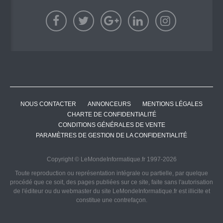
NOUS CONTACTER
ANNONCEURS
MENTIONS LÉGALES
CHARTE DE CONFIDENTIALITÉ
CONDITIONS GÉNÉRALES DE VENTE
PARAMÈTRES DE GESTION DE LA CONFIDENTIALITÉ
Copyright © LeMondeInformatique.fr 1997-2026
Toute reproduction ou représentation intégrale ou partielle, par quelque
procédé que ce soit, des pages publiées sur ce site, faite sans l'autorisation
de l'éditeur ou du webmaster du site LeMondeInformatique.fr est illicite et
constitue une contrefaçon.